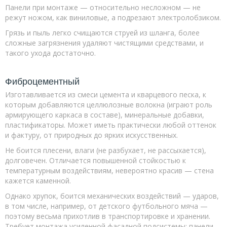
Панели при монтаже — относительно несложном — не
режут ножом, как виниловые, а подрезают электролобзиком.
Грязь и пыль легко счищаются струей из шланга, более
сложные загрязнения удаляют чистящими средствами, и
такого ухода достаточно.
Фиброцементный
Изготавливается из смеси цемента и кварцевого песка, к
которым добавляются целлюлозные волокна (играют роль
армирующего каркаса в составе), минеральные добавки,
пластификаторы. Может иметь практически любой оттенок
и фактуру, от природных до ярких искусственных.
Не боится плесени, влаги (не разбухает, не рассыхается),
долговечен. Отличается повышенной стойкостью к
температурным воздействиям, невероятно красив — стена
кажется каменной.
Однако хрупок, боится механических воздействий — ударов,
в том числе, например, от детского футбольного мяча —
поэтому весьма прихотлив в транспортировке и хранении.
Требует монтажа усиленной фасадной подсистемы: панели