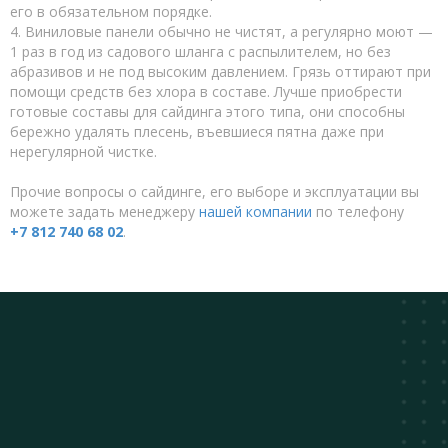
его в обязательном порядке.
4. Виниловые панели обычно не чистят, а регулярно моют —
1 раз в год из садового шланга с распылителем, но без
абразивов и не под высоким давлением. Грязь оттирают при
помощи средств без хлора в составе. Лучше приобрести
готовые составы для сайдинга этого типа, они способны
бережно удалять плесень, въевшиеся пятна даже при
нерегулярной чистке.
Прочие вопросы о сайдинге, его выборе и эксплуатации вы
можете задать менеджеру
нашей компании
по телефону
+7 812 740 68 02
.