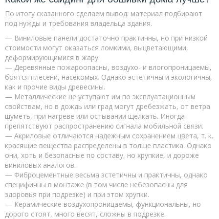
По итогу сказанного сделаем вывод: материал подбирают
под нужды и требования владельца здания.
— Виниловые панели достаточно практичны, но при низкой
стоимости могут оказаться ломкими, выцветающими,
деформирующимися в жару.
— Деревянные пожароопасны, воздухо- и влогопроницаемы,
боятся плесени, насекомых. Однако эстетичны и экологичны,
как и прочие виды древесины.
— Металлические не уступают им по эксплуатационным
свойствам, но в дождь или град могут дребезжать, от ветра
шуметь, при нагреве или остывании щелкать. Иногда
препятствуют распространению сигнала мобильной связи.
— Акриловые отличаются надежным сохранением цвета, т. к.
красящие вещества распределены в толще пластика. Однако
они, хоть и безопасные по составу, но хрупкие, и дороже
виниловых аналогов.
— Фиброцементные весьма эстетичны и практичны, однако
специфичны в монтаже (в том числе небезопасны для
здоровья при подрезке) и при этом хрупки.
— Керамические воздухопроницаемы, функциональны, но
дорого стоят, много весят, сложны в подрезке.