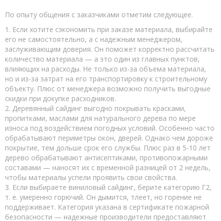
По опыту общения с заказчиками отметим следующее.
1. Если хотите сэкономить при заказе материала, выбирайте
его не самостоятельно, а с надежным менеджером,
заслуживающим доверия. Он поможет корректно рассчитать
количество материала — а это один из главных пунктов,
влияющих на расходы. Не только из-за объема материала,
но и из-за затрат на его транспортировку к строительному
объекту. Плюс от менеджера возможно получить выгодные
скидки при докупке расходников.
2. Деревянный сайдинг выгодно покрывать красками,
пропитками, маслами для натурального дерева по мере
износа под воздействием погодных условий. Особенно часто
обрабатывают периметры окон, дверей. Однако чем дороже
покрытие, тем дольше срок его службы. Плюс раз в 5-10 лет
дерево обрабатывают антисептиками, противопожарными
составами — наносят их с временной разницей от 2 недель,
чтобы материалы успели проявить свои свойства.
3. Если выбираете виниловый сайдинг, берите категорию Г2,
т. е. умеренно горючий. Он дымится, тлеет, но горение не
поддерживает. Категория указана в сертификате пожарной
безопасности — надежные производители предоставляют