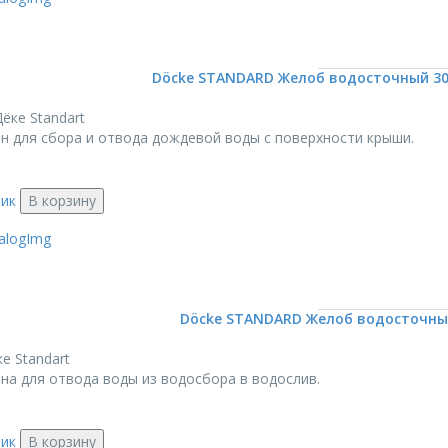
Döcke STANDARD Желоб водосточный 300
ёке Standart
н для сбора и отвода дождевой воды с поверхности крыши.
лик
В корзину
Döcke STANDARD Желоб водосточный
е Standart
на для отвода воды из водосбора в водослив.
лик
В корзину