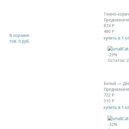
Темно-корич
Предназначен
874
Р
480
Р
В корзине:
купить в 1 к
тов.
0
руб.
-29%
Остаток: 2
Белый — Дёк
Предназначе
722
Р
510
Р
купить в 1 к
-32%