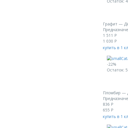
Остаток: 4
Графит — Дё
Предназначе
1 511
Р
1 030
Р
купить в 1 к
-22%
Остаток: 5
Пломбир — 
Предназначе
836
Р
655
Р
купить в 1 к