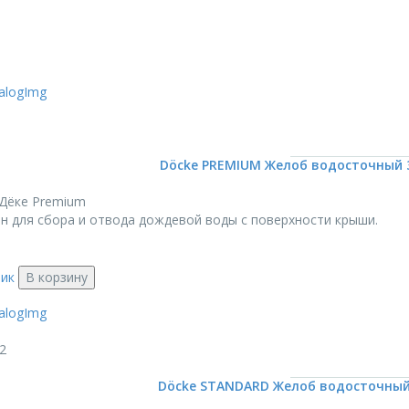
Döcke PREMIUM Желоб водосточный 
Дёке Premium
н для сбора и отвода дождевой воды с поверхности крыши.
лик
В корзину
2
Döcke STANDARD Желоб водосточный 