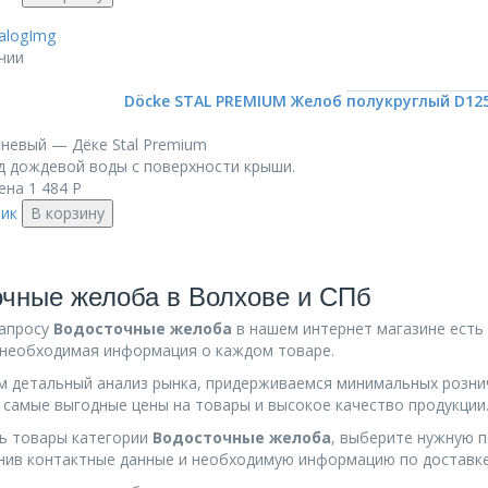
чии
Döcke STAL PREMIUM Желоб полукруглый D125
невый — Дёке Stal Premium
д дождевой воды с поверхности крыши.
ена
1 484
Р
лик
В корзину
чные желоба в Волхове и СПб
запросу
Водосточные желоба
в нашем интернет магазине есть
 необходимая информация о каждом товаре.
 детальный анализ рынка, придерживаемся минимальных розни
 самые выгодные цены на товары и высокое качество продукции
ь товары категории
Водосточные желоба
, выберите нужную п
лнив контактные данные и необходимую информацию по доставке