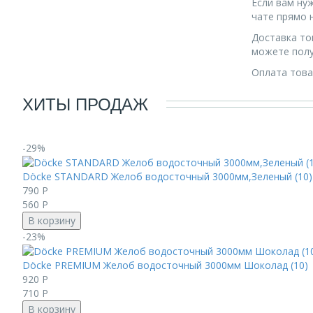
Если вам ну
чате прямо н
Доставка то
можете полу
Оплата това
ХИТЫ ПРОДАЖ
-29%
Döcke STANDARD Желоб водосточный 3000мм,Зеленый (10)
790
Р
560
Р
В корзину
-23%
Döcke PREMIUM Желоб водосточный 3000мм Шоколад (10)
920
Р
710
Р
В корзину