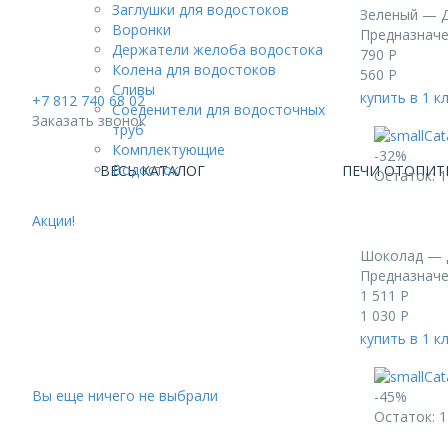
Заглушки для водостоков
Зеленый — Д
Воронки
Предназначен
Держатели желоба водостока
790
Р
Колена для водостоков
560
Р
Сливы
купить в 1 к
+7 812 740 68 02
Соеденители для водосточных
Заказать звонок
труб
Комплектующие
-32%
Водосток
ВЕСЬ КАТАЛОГ
ПЕЧИ ОТОПИТ
Остаток: 1
Акции!
Шоколад — 
Предназначе
1 511
Р
1 030
Р
купить в 1 к
Вы еще ничего не выбрали
-45%
Остаток: 1