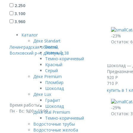
2.250
3.100
3.960
Каталог
-23%
Дёке Standart
Остаток: 6
Белый
Ленинградская область,
Зеленый
Волховский р-н, д.Кипуя, д.38
Темно-коричневый
Красный
Шоколад — 
Серый
Предназначе
Дёке Premium
920
Р
Пломбир
710
Р
Шоколад
купить в 1 к
Дёке Lux
Графит
Время работы:
Шоколад
-29%
Пн - Вс: 9:00 - 19:00
Дёке Stal Premium
Остаток: 3
Темно-коричневый
Водосточные трубы
Водосточные желоба