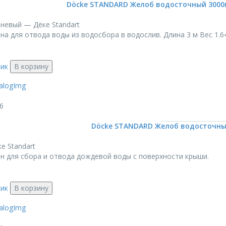
Döcke STANDARD Желоб водосточный 3000
невый — Дёке Standart
а для отвода воды из водосбора в водослив. Длина 3 м Вес 1.64 
лик
В корзину
6
Döcke STANDARD Желоб водосточный
е Standart
н для сбора и отвода дождевой воды с поверхности крыши.
лик
В корзину