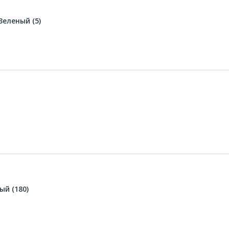
еленый (5)
)
й (180)