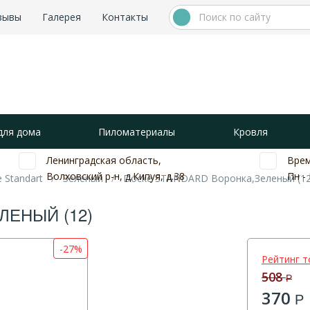
зывы
Галерея
Контакты
для дома
Пиломатериалы
Кровля
Ленинградская область,
Врем
Волховский р-н, д.Кипуя, д.38
Пн - 
 Standart
Зеленый
Döcke STANDARD Воронка,Зеленый (12
ЛЕНЫЙ (12)
-27%
Рейтинг т
508
Р
370
Р