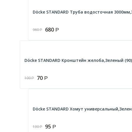
Döcke STANDARD Труба водосточная 3000мм,З
680
Р
960
Р
Döcke STANDARD Кронштейн желоба,Зеленый (90
70
Р
100
Р
Döcke STANDARD Хомут универсальный,Зелены
95
Р
130
Р