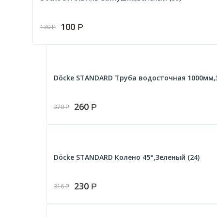
100
Р
130
Р
Döcke STANDARD Труба водосточная 1000мм,З
260
Р
370
Р
Döcke STANDARD Колено 45°,Зеленый (24)
230
Р
316
Р