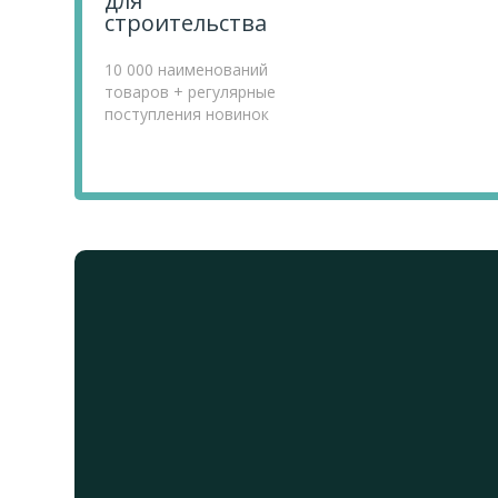
для
строительства
10 000 наименований
товаров + регулярные
поступления новинок