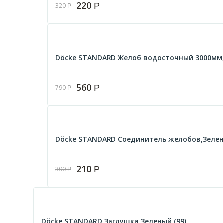
220
Р
320
Р
Döcke STANDARD Желоб водосточный 3000мм,
560
Р
790
Р
Döcke STANDARD Соединитель желобов,Зелен
210
Р
300
Р
Döcke STANDARD Заглушка,Зеленый (99)