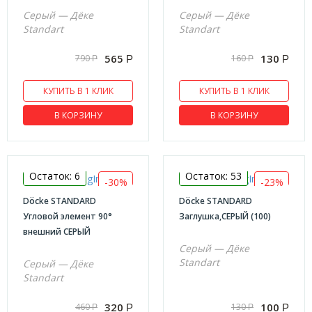
Серый — Дёке
Серый — Дёке
Standart
Standart
565
130
790
160
Р
Р
Р
Р
КУПИТЬ В 1 КЛИК
КУПИТЬ В 1 КЛИК
В КОРЗИНУ
В КОРЗИНУ
Остаток: 6
Остаток: 53
-30%
-23%
Döcke STANDARD
Döcke STANDARD
Угловой элемент 90°
Заглушка,СЕРЫЙ (100)
внешний СЕРЫЙ
Серый — Дёке
Standart
Серый — Дёке
Standart
320
100
460
130
Р
Р
Р
Р