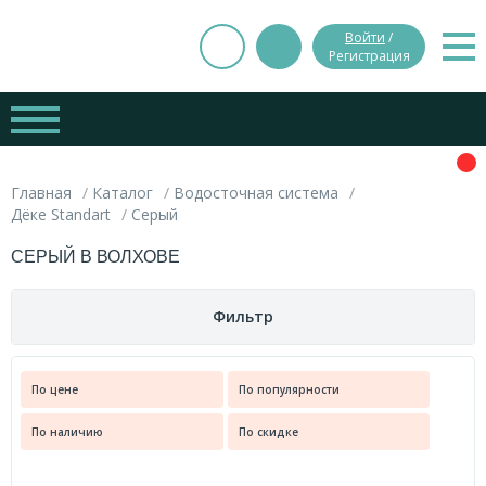
Войти
/
Регистрация
Главная
Каталог
Водосточная система
Дёке Standart
Серый
СЕРЫЙ В ВОЛХОВЕ
Фильтр
Цена
По цене
По популярности
Вес
По наличию
По скидке
руб.
руб.
0.030