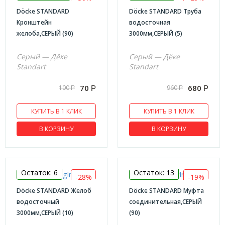
Döcke STANDARD
Döcke STANDARD Труба
Кронштейн
водосточная
желоба,СЕРЫЙ (90)
3000мм,СЕРЫЙ (5)
Серый — Дёке
Серый — Дёке
Standart
Standart
70
680
100
960
Р
Р
Р
Р
КУПИТЬ В 1 КЛИК
КУПИТЬ В 1 КЛИК
В КОРЗИНУ
В КОРЗИНУ
Остаток: 6
Остаток: 13
-28%
-19%
Döcke STANDARD Желоб
Döcke STANDARD Муфта
водосточный
соединительная,СЕРЫЙ
3000мм,СЕРЫЙ (10)
(90)