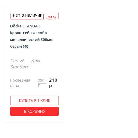
нет в наличии
-25%
Döcke STANDART
Кронштейн желоба
металлический 300мм,
Серый (40)
Серый — Дёке
Standart
210
Последняя
280
цена
Р
Р
КУПИТЬ В 1 КЛИК
В КОРЗИНУ