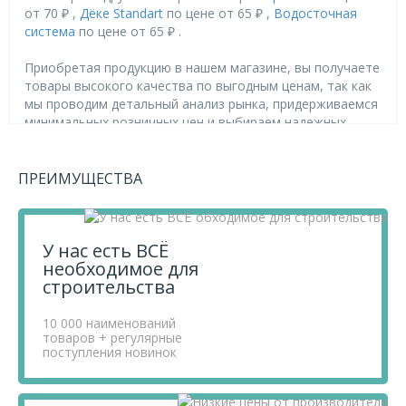
от 70 ₽ ,
Дёке Standart
по цене от 65 ₽ ,
Водосточная
система
по цене от 65 ₽ .
Приобретая продукцию в нашем магазине, вы получаете
товары высокого качества по выгодным ценам, так как
мы проводим детальный анализ рынка, придерживаемся
минимальных розничных цен и выбираем надежных
поставщиков.
Чтобы купить товар Döcke STANDARD Хомут
универсальный, Красный 3005 (180), перенесите его в
ПРЕИМУЩЕСТВА
«Корзину» и оформите свой заказ.
Если у вас остались вопросы, вы можете задать их по
телефону
+7 812 740 68 02
или в онлайн-чате прямо на
У нас есть ВСЁ
сайте.
необходимое для
строительства
10 000 наименований
товаров + регулярные
поступления новинок