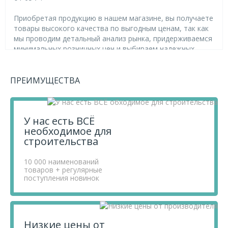
Приобретая продукцию в нашем магазине, вы получаете
товары высокого качества по выгодным ценам, так как
мы проводим детальный анализ рынка, придерживаемся
минимальных розничных цен и выбираем надежных
поставщиков.
Чтобы купить товар Döcke STANDARD Наконечник,
Красный 3005 (22), перенесите его в «Корзину» и
ПРЕИМУЩЕСТВА
оформите свой заказ.
Если у вас остались вопросы, вы можете задать их по
телефону
+7 812 740 68 02
или в онлайн-чате прямо на
У нас есть ВСЁ
сайте.
необходимое для
строительства
10 000 наименований
товаров + регулярные
поступления новинок
Низкие цены от