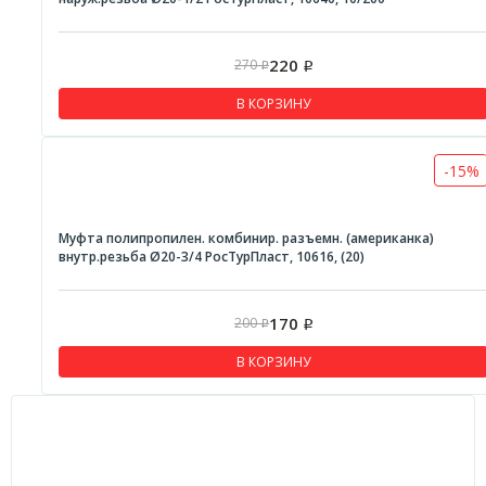
220
270
Р
Р
В КОРЗИНУ
-15%
Муфта полипропилен. комбинир. разъемн. (американка)
внутр.резьба Ø20-3/4 РосТурПласт, 10616, (20)
170
200
Р
Р
В КОРЗИНУ