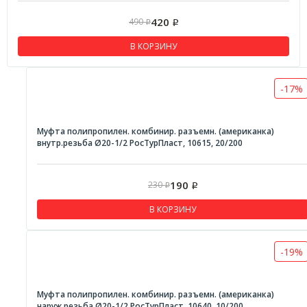
420
490
Р
Р
В КОРЗИНУ
-17%
Муфта полипропилен. комбинир. разъемн. (американка)
внутр.резьба Ø20-1/2 РосТурПласт, 10615, 20/200
190
230
Р
Р
В КОРЗИНУ
-19%
Муфта полипропилен. комбинир. разъемн. (американка)
наруж.резьба Ø20-1/2 РосТурПласт, 10640, 10/200