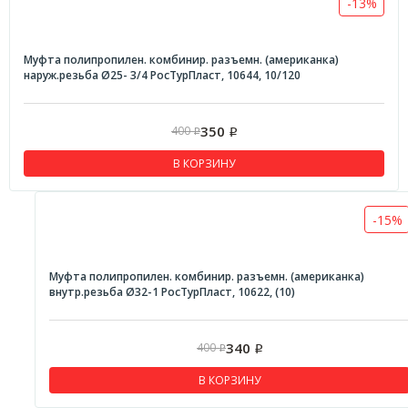
-13%
Муфта полипропилен. комбинир. разъемн. (американка)
наруж.резьба Ø25- 3/4 РосТурПласт, 10644, 10/120
350
400
Р
Р
В КОРЗИНУ
-15%
Муфта полипропилен. комбинир. разъемн. (американка)
внутр.резьба Ø32-1 РосТурПласт, 10622, (10)
340
400
Р
Р
В КОРЗИНУ