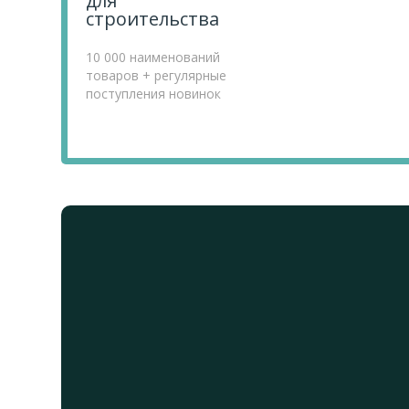
для
строительства
10 000 наименований
товаров + регулярные
поступления новинок