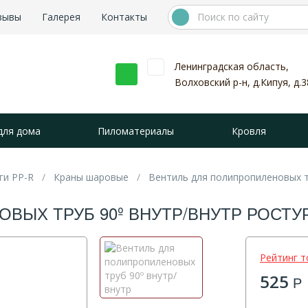
зывы
Галерея
Контакты
Ленинградская область,
Волховский р-н, д.Кипуя, д.3
для дома
Пиломатериалы
Кровля
ги PP-R
Краны шаровые
Вентиль для полипропиленовых т
ВЫХ ТРУБ 90º ВНУТР/ВНУТР РОСТУР
Рейтинг т
525
Р