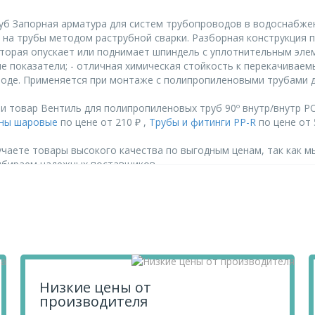
 Запорная арматура для систем трубопроводов в водоснабжени
я на трубы методом раструбной сварки. Разборная конструкция 
оторая опускает или поднимает шпиндель с уплотнительным эле
е показатели; - отличная химическая стойкость к перекачиваем
оводе. Применяется при монтаже с полипропиленовыми трубами 
и товар Вентиль для полипропиленовых труб 90º внутр/внутр Р
ны шаровые
по цене от 210 ₽ ,
Трубы и фитинги PP-R
по цене от 
чаете товары высокого качества по выгодным ценам, так как м
ыбираем надежных поставщиков.
х труб 90º внутр/внутр РОСТУРПЛАСТ d 32 мм, перенесите его в
их по телефону
+7 812 740 68 02
или в онлайн-чате прямо на сайте
Низкие цены от
производителя