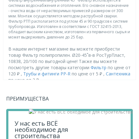
Фильтр внутренний/внутренний 45° Фильтр используется в
системах водоснабжения и отопления. Его сновное назначение
- очистка воды от нерастворимых примесей размером от 300
мкм. Монтаж осуществляется методом раструбной сварки.
Фильтр РТП располагается под углом 45 и 90 градусов к системе
трубопровода. Изготовлен в соответствии с ГОСТ 32415-2013,
обладает высоким качеством, изготовлен из первичного сырья и
может выдерживать давление до 25 бар.
В нашем интернет магазине вы можете приобрести
товар Фильтр полипропилен. Ø20-45˚в-в РосТурПласт,
10838, 20/100 по выгодной цене! Также вы можете
посмотреть другие товары категории
Фильтр
по цене от
120 ₽ ,
Трубы и фитинги PP-R
по цене от 5 ₽ ,
Сантехника
по цене от 2 ₽ .
Приобретая продукцию в нашем магазине, вы получаете
ПРЕИМУЩЕСТВА
товары высокого качества по выгодным ценам, так как
мы проводим детальный анализ рынка, придерживаемся
минимальных розничных цен и выбираем надежных
поставщиков.
У нас есть ВСЁ
Чтобы купить товар Фильтр полипропилен. Ø20-45˚в-в
необходимое для
РосТурПласт, 10838, 20/100, перенесите его в «Корзину»
строительства
и оформите свой заказ.