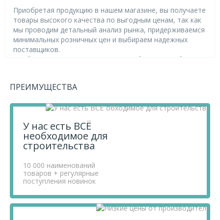
Приобретая продукцию в нашем магазине, вы получаете
товары высокого качества по выгодным ценам, так как
мы проводим детальный анализ рынка, придерживаемся
минимальных розничных цен и выбираем надежных
поставщиков.
Чтобы купить товар Комплект для обогрева трубы c
герметичным вводом В ТРУБУ 8 метров TMpro,
перенесите его в «Корзину» и оформите свой заказ.
ПРЕИМУЩЕСТВА
Если у вас остались вопросы, вы можете задать их по
телефону
+7 812 740 68 02
или в онлайн-чате прямо на
сайте.
У нас есть ВСЁ
необходимое для
строительства
10 000 наименований
товаров + регулярные
поступления новинок