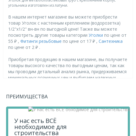
Уголок для металлопластиковых труб с креплением Корпус
угольника изготовлен из латуни.
В нашем интернет магазине вы можете приобрести
товар Уголок с настенным креплением (водорозетка)
1/2"x1/2" вн-вн по выгодной цене! Также вы можете
посмотреть другие товары категории
Уголки
по цене от
55 ₽ ,
Фитинги резьбовые
по цене от 17 ₽ ,
Сантехника
по цене от 2 ₽ .
Приобретая продукцию в нашем магазине, вы получаете
товары высокого качества по выгодным ценам, так как
мы проводим детальный анализ рынка, придерживаемся
минимальных розничных цен и выбираем надежных
поставщиков.
Чтобы купить товар Уголок с настенным креплением
(водорозетка) 1/2"x1/2" вн-вн, перенесите его в
ПРЕИМУЩЕСТВА
«Корзину» и оформите свой заказ.
Если у вас остались вопросы, вы можете задать их по
телефону
+7 812 740 68 02
или в онлайн-чате прямо на
У нас есть ВСЁ
сайте.
необходимое для
строительства