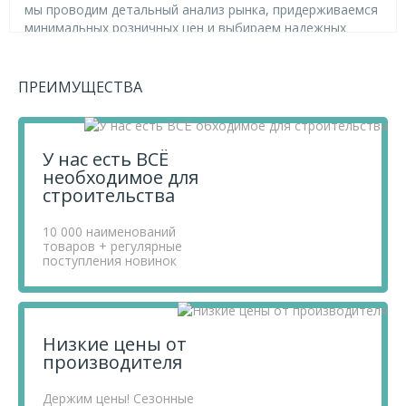
мы проводим детальный анализ рынка, придерживаемся
минимальных розничных цен и выбираем надежных
поставщиков.
Чтобы купить товар Тройник 1"x1"x1" вн-вн-вн,
перенесите его в «Корзину» и оформите свой заказ.
ПРЕИМУЩЕСТВА
Если у вас остались вопросы, вы можете задать их по
телефону
+7 812 740 68 02
или в онлайн-чате прямо на
сайте.
У нас есть ВСЁ
необходимое для
строительства
10 000 наименований
товаров + регулярные
поступления новинок
Низкие цены от
производителя
Держим цены! Сезонные