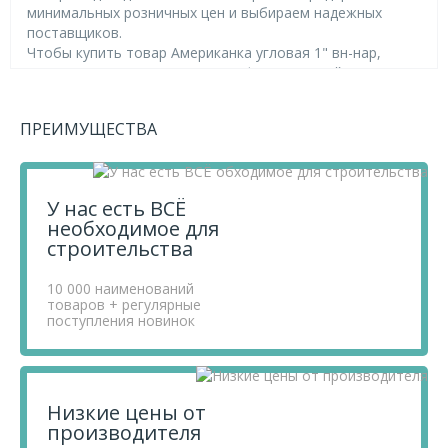
минимальных розничных цен и выбираем надежных
поставщиков.
Чтобы купить товар Американка угловая 1" вн-нар,
перенесите его в «Корзину» и оформите свой заказ.
Если у вас остались вопросы, вы можете задать их по
телефону
+7 812 740 68 02
или в онлайн-чате прямо на
ПРЕИМУЩЕСТВА
сайте.
У нас есть ВСЁ
необходимое для
строительства
10 000 наименований
товаров + регулярные
поступления новинок
Низкие цены от
производителя