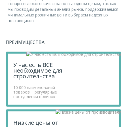
товары высокого качества по выгодным ценам, так как
мы проводим детальный анализ рынка, придерживаемся
минимальных розничных цен и выбираем надежных
поставщиков.
Чтобы купить товар Döcke Угловая накладка для
бордюра Земляной (96), перенесите его в «Корзину» и
оформите свой заказ.
ПРЕИМУЩЕСТВА
Если у вас остались вопросы, вы можете задать их по
телефону
+7 812 740 68 02
или в онлайн-чате прямо на
сайте.
У нас есть ВСЁ
необходимое для
строительства
10 000 наименований
товаров + регулярные
поступления новинок
Низкие цены от