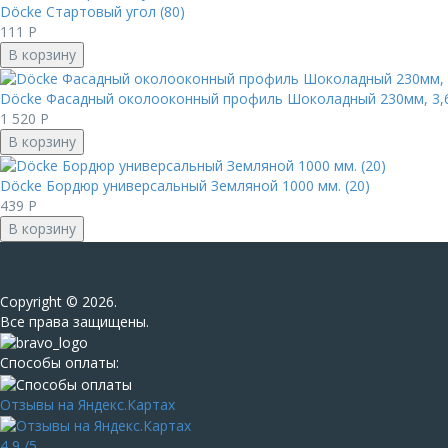
Döcke Стартовый угол (80)
111
Р
В корзину
Döcke Фасадный околооконный профиль Шоколадный 230мм, 3,66
1 520
Р
В корзину
Döcke Бордюр универсальный Земляной 1000 мм. (20)
439
Р
В корзину
Сopyright © 2026.
Все права защищены.
Способы оплаты:
Отзывы на Яндекс.Картах
4,9
/5