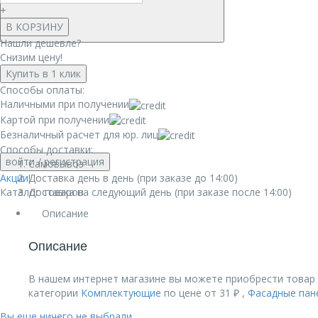
+
В КОРЗИНУ
Нашли дешевле?
Снизим цену!
Купить в 1 клик
Способы оплаты:
Наличными при получении
Картой при получении
Безналичный расчет для юр. лиц
Способы доставки:
войти
/ регистрация
Самовывоз
Акции!
Доставка день в день (при заказе до 14:00)
Каталог товаров
Доставка на следующий день (при заказе после 14:00)
Описание
Описание
В нашем интернет магазине вы можете приобрести товар 
категории
Комплектующие
по цене от 31 ₽ ,
Фасадные пан
Вы еще ничего не выбрали