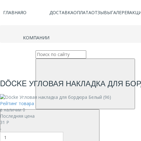
ГЛАВНАЯ
О
ДОСТАВКА
ОПЛАТА
ОТЗЫВЫ
ГАЛЕРЕЯ
АКЦ
КОМПАНИИ
DÖCKE УГЛОВАЯ НАКЛАДКА ДЛЯ БОР
Рейтинг товара
в наличии 0
Последняя цена
31
Р
-