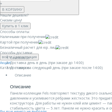
+
В КОРЗИНУ
Нашли дешевле?
Снизим цену!
Купить в 1 клик
Способы оплаты:
Наличными при получении
Картой при получении
Безналичный расчет для юр. лиц
Способы доставки:
войти
/ регистрация
Самовывоз
Акции!
Доставка день в день (при заказе до 14:00)
Каталог товаров
Доставка на следующий день (при заказе после 14:00)
Описание
Описание
Панели коллекции Fels повторяют текстуру дикого скальн
давлением и усиливаются рёбрами жёсткости. Это придаё
конструктора. Для работы не нужен клей или цемент — п
стабильность цвета — 5 лет. Панели не нужно красить и 
Вы еще ничего не выбрали