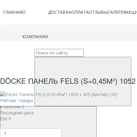
ГЛАВНАЯ
О
ДОСТАВКА
ОПЛАТА
ОТЗЫВЫ
ГАЛЕРЕЯ
АКЦ
КОМПАНИИ
DÖCKE ПАНЕЛЬ FELS (S=0,45М²) 1052 Х
Рейтинг товара
в наличии 0
Последняя цена
930
Р
-