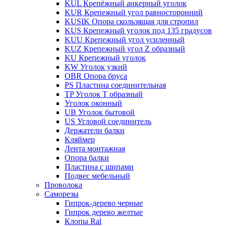
KUL Крепёжный анкерный уголок
KUR Крепежный угол равносторонний
KUSIK Опора скользящая для стропил
KUS Крепежный уголок под 135 градусов
KUU Крепежный угол усиленный
KUZ Крепежный угол Z образный
KU Крепежный уголок
KW Уголок узкий
OBR Опора бруса
PS Пластина соединительная
TP Уголок Т образный
Уголок оконный
UB Уголок бытовой
US Угловой соединитель
Держатели балки
Кляймер
Лента монтажная
Опора балки
Пластина с шипами
Подвес мебельный
Проволока
Саморезы
Гипрок-дерево черные
Гипрок дерево желтые
Клопы Ral