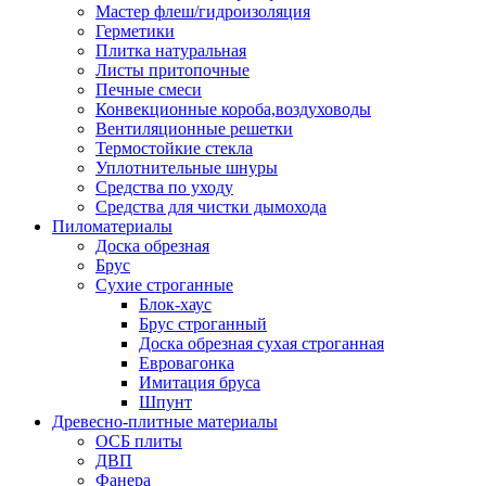
Мастер флеш/гидроизоляция
Герметики
Плитка натуральная
Листы притопочные
Печные смеси
Конвекционные короба,воздуховоды
Вентиляционные решетки
Термостойкие стекла
Уплотнительные шнуры
Средства по уходу
Средства для чистки дымохода
Пиломатериалы
Доска обрезная
Брус
Сухие строганные
Блок-хаус
Брус строганный
Доска обрезная сухая строганная
Евровагонка
Имитация бруса
Шпунт
Древесно-плитные материалы
ОСБ плиты
ДВП
Фанера