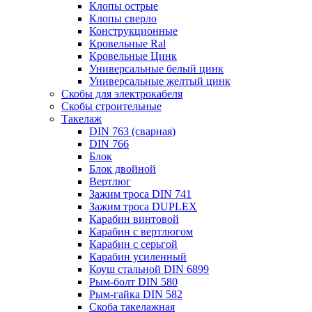
Клопы острые
Клопы сверло
Конструкционные
Кровельные Ral
Кровельные Цинк
Универсальные белый цинк
Универсальные желтый цинк
Скобы для электрокабеля
Скобы строительные
Такелаж
DIN 763 (сварная)
DIN 766
Блок
Блок двойной
Вертлюг
Зажим троса DIN 741
Зажим троса DUPLEX
Карабин винтовой
Карабин с вертлюгом
Карабин с серьгой
Карабин усиленный
Коуш стальной DIN 6899
Рым-болт DIN 580
Рым-гайка DIN 582
Скоба такелажная