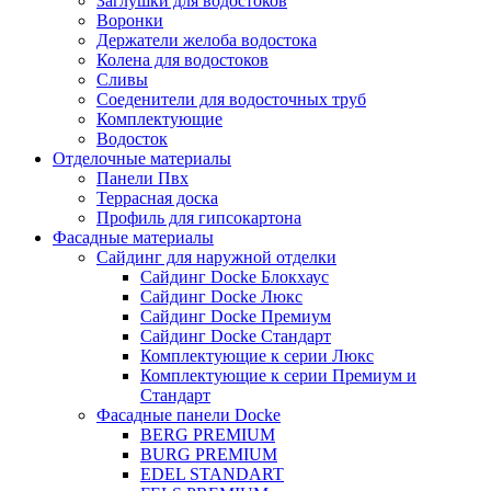
Заглушки для водостоков
Воронки
Держатели желоба водостока
Колена для водостоков
Сливы
Соеденители для водосточных труб
Комплектующие
Водосток
Отделочные материалы
Панели Пвх
Террасная доска
Профиль для гипсокартона
Фасадные материалы
Сайдинг для наружной отделки
Сайдинг Docke Блокхаус
Сайдинг Docke Люкс
Сайдинг Docke Премиум
Сайдинг Docke Стандарт
Комплектующие к серии Люкс
Комплектующие к серии Премиум и
Стандарт
Фасадные панели Docke
BERG PREMIUM
BURG PREMIUM
EDEL STANDART