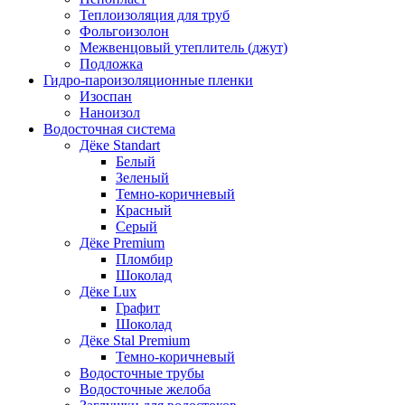
Теплоизоляция для труб
Фольгоизолон
Межвенцовый утеплитель (джут)
Подложка
Гидро-пароизоляционные пленки
Изоспан
Наноизол
Водосточная система
Дёке Standart
Белый
Зеленый
Темно-коричневый
Красный
Серый
Дёке Premium
Пломбир
Шоколад
Дёке Lux
Графит
Шоколад
Дёке Stal Premium
Темно-коричневый
Водосточные трубы
Водосточные желоба