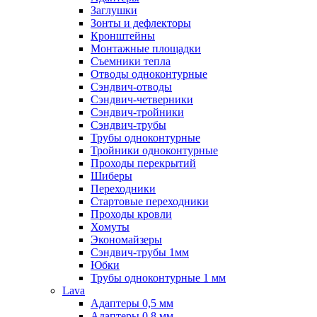
Заглушки
Зонты и дефлекторы
Кронштейны
Монтажные площадки
Съемники тепла
Отводы одноконтурные
Сэндвич-отводы
Сэндвич-четверники
Сэндвич-тройники
Сэндвич-трубы
Трубы одноконтурные
Тройники одноконтурные
Проходы перекрытий
Шиберы
Переходники
Стартовые переходники
Проходы кровли
Хомуты
Экономайзеры
Сэндвич-трубы 1мм
Юбки
Трубы одноконтурные 1 мм
Lava
Адаптеры 0,5 мм
Адаптеры 0,8 мм