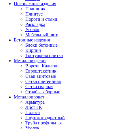
Погонажные изделия
Наличник
Плинтус
Пороги и стыки
Раскладка
Уголок
Мебельный щит
Бетонные изделия
Блоки бетонные
Кирпич
Тротуарная плитка
Металлоизделия
Ворота, Калитки
Евроштакетник
Сваи винтовые
Сетка плетеннная
Сетка сварная
Столбы заборные
Металлопрокат
Арматура
Лист ГК
Полоса
Пруток квадратный
Труба профильная
Уголок