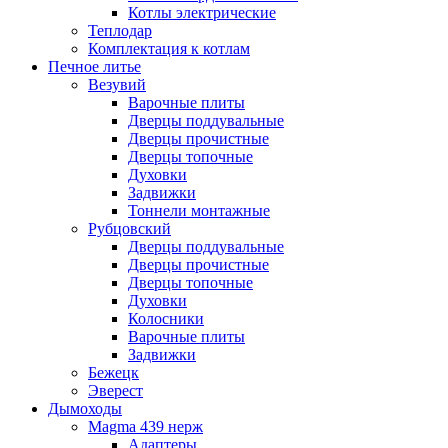
Котлы электрические
Теплодар
Комплектация к котлам
Печное литье
Везувий
Варочные плиты
Дверцы поддувальные
Дверцы прочистные
Дверцы топочные
Духовки
Задвижки
Тоннели монтажные
Рубцовский
Дверцы поддувальные
Дверцы прочистные
Дверцы топочные
Духовки
Колосники
Варочные плиты
Задвижки
Бежецк
Эверест
Дымоходы
Magma 439 нерж
Адаптеры