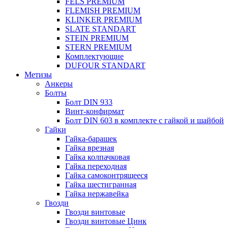
FELS PREMIUM
FLEMISH PREMIUM
KLINKER PREMIUM
SLATE STANDART
STEIN PREMIUM
STERN PREMIUM
Комплектующие
DUFOUR STANDART
Метизы
Анкеры
Болты
Болт DIN 933
Винт-конфирмат
Болт DIN 603 в комплекте с гайкой и шайбой
Гайки
Гайка-барашек
Гайка врезная
Гайка колпачковая
Гайка переходная
Гайка самоконтрящееся
Гайка шестигранная
Гайка нержавейка
Гвозди
Гвозди винтовые
Гвозди винтовые Цинк