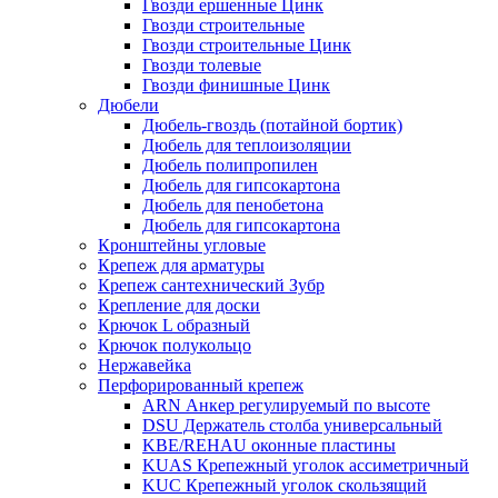
Гвозди ершенные Цинк
Гвозди строительные
Гвозди строительные Цинк
Гвозди толевые
Гвозди финишные Цинк
Дюбели
Дюбель-гвоздь (потайной бортик)
Дюбель для теплоизоляции
Дюбель полипропилен
Дюбель для гипсокартона
Дюбель для пенобетона
Дюбель для гипсокартона
Кронштейны угловые
Крепеж для арматуры
Крепеж сантехнический Зубр
Крепление для доски
Крючок L образный
Крючок полукольцо
Нержавейка
Перфорированный крепеж
ARN Анкер регулируемый по высоте
DSU Держатель столба универсальный
KBE/REHAU оконные пластины
KUAS Крепежный уголок ассиметричный
KUC Крепежный уголок скользящий