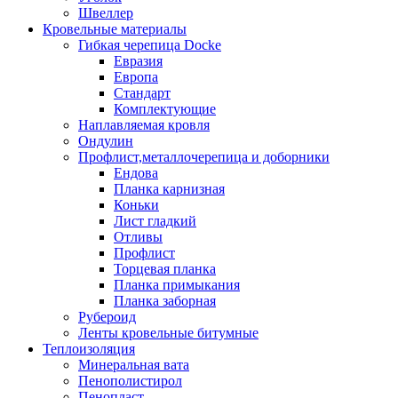
Швеллер
Кровельные материалы
Гибкая черепица Docke
Евразия
Европа
Стандарт
Комплектующие
Наплавляемая кровля
Ондулин
Профлист,металлочерепица и доборники
Ендова
Планка карнизная
Коньки
Лист гладкий
Отливы
Профлист
Торцевая планка
Планка примыкания
Планка заборная
Рубероид
Ленты кровельные битумные
Теплоизоляция
Минеральная вата
Пенополистирол
Пенопласт