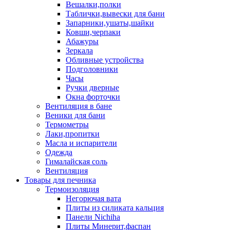
Вешалки,полки
Таблички,вывески для бани
Запарники,ушаты,шайки
Ковши,черпаки
Абажуры
Зеркала
Обливные устройства
Подголовники
Часы
Ручки дверные
Окна форточки
Вентиляция в бане
Веники для бани
Термометры
Лаки,пропитки
Масла и испарители
Одежда
Гималайская соль
Вентиляция
Товары для печника
Термоизоляция
Негорючая вата
Плиты из силиката кальция
Панели Nichiha
Плиты Минерит,фаспан