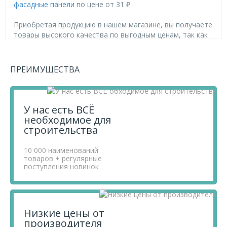
фасадные панели
по цене от 31 ₽ .
Приобретая продукцию в нашем магазине, вы получаете
товары высокого качества по выгодным ценам, так как
мы проводим детальный анализ рынка, придерживаемся
минимальных розничных цен и выбираем надежных
поставщиков.
ПРЕИМУЩЕСТВА
Чтобы купить товар Döcke Угол наружный BURG 0,445
(Темный) (10), перенесите его в «Корзину» и оформите
свой заказ.
Если у вас остались вопросы, вы можете задать их по
У нас есть ВСЁ
телефону
+7 812 740 68 02
или в онлайн-чате прямо на
необходимое для
сайте.
строительства
10 000 наименований
товаров + регулярные
поступления новинок
Низкие цены от
производителя