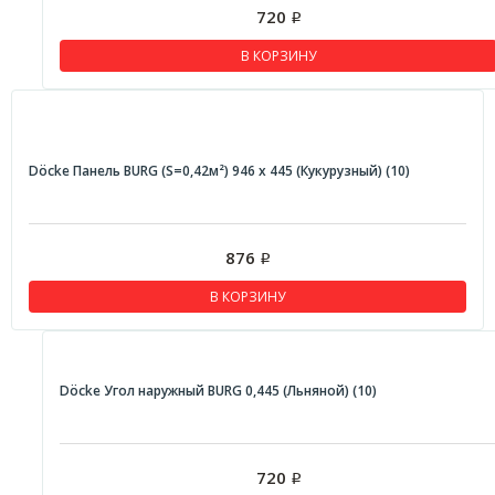
720
Р
В КОРЗИНУ
Döcke Панель BURG (S=0,42м²) 946 х 445 (Кукурузный) (10)
876
Р
В КОРЗИНУ
Döcke Угол наружный BURG 0,445 (Льняной) (10)
720
Р