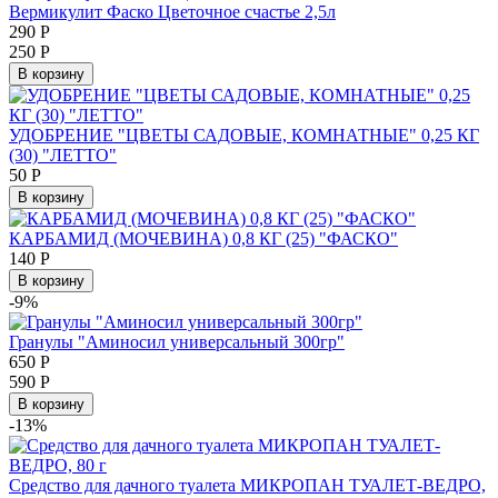
Вермикулит Фаско Цветочное счастье 2,5л
290
Р
250
Р
В корзину
УДОБРЕНИЕ "ЦВЕТЫ САДОВЫЕ, КОМНАТНЫЕ" 0,25 КГ
(30) "ЛЕТТО"
50
Р
В корзину
КАРБАМИД (МОЧЕВИНА) 0,8 КГ (25) "ФАСКО"
140
Р
В корзину
-9%
Гранулы "Аминосил универсальный 300гр"
650
Р
590
Р
В корзину
-13%
Средство для дачного туалета МИКРОПАН ТУАЛЕТ-ВЕДРО,