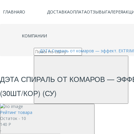
ГЛАВНАЯ
О
ДОСТАВКА
ОПЛАТА
ОТЗЫВЫ
ГАЛЕРЕЯ
АКЦ
КОМПАНИИ
ДЭТА Спираль от комаров — эффект. EXTRIME 
ДЭТА СПИРАЛЬ ОТ КОМАРОВ — ЭФФЕ
(30ШТ/КОР) (СУ)
Рейтинг товара
Остаток - 10
140
Р
-