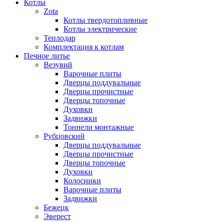
Котлы
Zota
Котлы твердотопливные
Котлы электрические
Теплодар
Комплектация к котлам
Печное литье
Везувий
Варочные плиты
Дверцы поддувальные
Дверцы прочистные
Дверцы топочные
Духовки
Задвижки
Тоннели монтажные
Рубцовский
Дверцы поддувальные
Дверцы прочистные
Дверцы топочные
Духовки
Колосники
Варочные плиты
Задвижки
Бежецк
Эверест