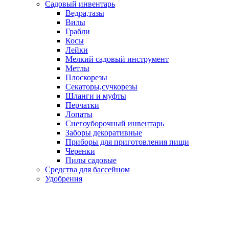
Садовый инвентарь
Ведра,тазы
Вилы
Грабли
Косы
Лейки
Мелкий садовый инструмент
Метлы
Плоскорезы
Секаторы,сучкорезы
Шланги и муфты
Перчатки
Лопаты
Снегоуборочный инвентарь
Заборы декоративные
Приборы для приготовления пищи
Черенки
Пилы садовые
Средства для бассейном
Удобрения