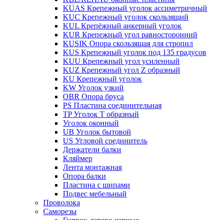
KUAS Крепежный уголок ассиметричный
KUC Крепежный уголок скользящий
KUL Крепёжный анкерный уголок
KUR Крепежный угол равносторонний
KUSIK Опора скользящая для стропил
KUS Крепежный уголок под 135 градусов
KUU Крепежный угол усиленный
KUZ Крепежный угол Z образный
KU Крепежный уголок
KW Уголок узкий
OBR Опора бруса
PS Пластина соединительная
TP Уголок Т образный
Уголок оконный
UB Уголок бытовой
US Угловой соединитель
Держатели балки
Кляймер
Лента монтажная
Опора балки
Пластина с шипами
Подвес мебельный
Проволока
Саморезы