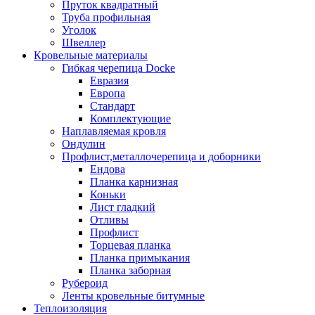
Пруток квадратный
Труба профильная
Уголок
Швеллер
Кровельные материалы
Гибкая черепица Docke
Евразия
Европа
Стандарт
Комплектующие
Наплавляемая кровля
Ондулин
Профлист,металлочерепица и доборники
Ендова
Планка карнизная
Коньки
Лист гладкий
Отливы
Профлист
Торцевая планка
Планка примыкания
Планка заборная
Рубероид
Ленты кровельные битумные
Теплоизоляция