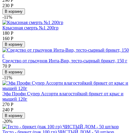
290
Р
230
Р
В корзину
-11%
Крысиная смерть №1 200гр
180
Р
160
Р
В корзину
Средство от грызунов Инта-Вир, тесто-сырный брикет, 150 г
70
Р
В корзину
-11%
Эфа Профи Супер Ассорти влагостойкий брикет от крыс и
мышей 120г
270
Р
240
Р
В корзину
-20%
Тесто - брикет (пак 100 гр) ЧИСТЫЙ ДОМ - 50 шт/кор