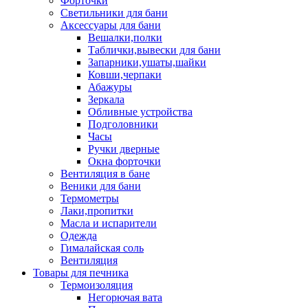
Форточки
Светильники для бани
Аксессуары для бани
Вешалки,полки
Таблички,вывески для бани
Запарники,ушаты,шайки
Ковши,черпаки
Абажуры
Зеркала
Обливные устройства
Подголовники
Часы
Ручки дверные
Окна форточки
Вентиляция в бане
Веники для бани
Термометры
Лаки,пропитки
Масла и испарители
Одежда
Гималайская соль
Вентиляция
Товары для печника
Термоизоляция
Негорючая вата