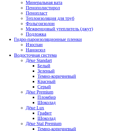
Минеральная вата
Пенополистирол
Пенопласт
Теплоизоляция для труб
Фольгоизолон
Межвенцовый утеплитель (джут)
Подложка
Гидро-пароизоляционные пленки
Изоспан
Наноизол
Водосточная система
Дёке Standart
Белый
Зеленый
Темно-коричневый
Красный
Серый
Дёке Premium
Пломбир
Шоколад
Дёке Lux
Графит
Шоколад
Дёке Stal Premium
Темно-коричневый