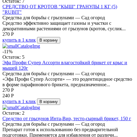
Остаток: 7
СРЕДСТВО ОТ КРОТОВ "КЫШ" ГРАНУЛЫ 1 КГ (5)
"RUBIT"
Средства для борьбы с грызунами — Сад огород
Средство эффективно защищает газоны и участки с
декоративными растениями от грызунов (кротов, суслик...
270
Р
купить в 1 клик
В корзину
-11%
Остаток: 5
Эфа Профи Супер Ассорти влагостойкий брикет от крыс и
мышей 120г
Средства для борьбы с грызунами — Сад огород
«Эфа Профи Супер Ассорти» — это родентицидное средство
в форме парафинового брикета, предназначенное...
270
Р
240
Р
купить в 1 клик
В корзину
Остаток: 2
Средство от грызунов Инта-Вир, тесто-сырный брикет, 150 г
Средства для борьбы с грызунами — Сад огород
Препарат готов к использованию без предварительной
подготовки. Применяется для избавления от различн...