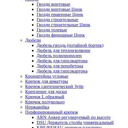
Гвозди винтовые
Гвозди винтовые Цинк
Гвозди ершенные Цинк
Гвозди строительные
Гвозди строительные Цинк
Гвозди толевые
Гвозди финишные Цинк
Дюбели
Дюбель-гвоздь (потайной бортик)
Дюбель для теплоизоляции
Дюбель полипропилен
Дюбель для гипсокартона
Дюбель для пенобетона
Дюбель для гипсокартона
Кронштейны угловые
Крепеж для арматуры
Крепеж сантехнический Зубр
Крепление для доски
Крючок L образный
Крючок полукольцо
Нержавейка
Перфорированный крепеж
ARN Анкер регулируемый по высоте
DSU Держатель столба универсальный
KBE/REHAU оконные пластины