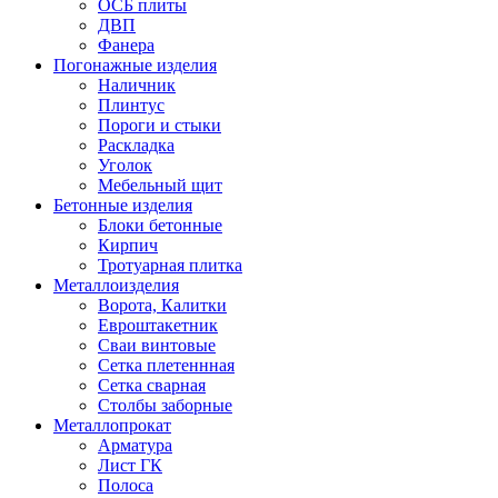
ОСБ плиты
ДВП
Фанера
Погонажные изделия
Наличник
Плинтус
Пороги и стыки
Раскладка
Уголок
Мебельный щит
Бетонные изделия
Блоки бетонные
Кирпич
Тротуарная плитка
Металлоизделия
Ворота, Калитки
Евроштакетник
Сваи винтовые
Сетка плетеннная
Сетка сварная
Столбы заборные
Металлопрокат
Арматура
Лист ГК
Полоса