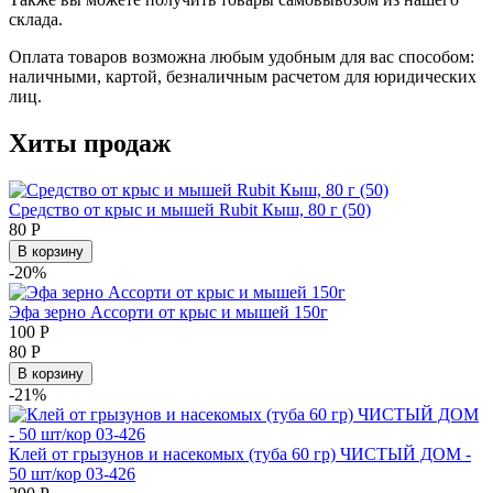
склада.
Оплата товаров возможна любым удобным для вас способом:
наличными, картой, безналичным расчетом для юридических
лиц.
Хиты продаж
Средство от крыс и мышей Rubit Кыш, 80 г (50)
80
Р
В корзину
-20%
Эфа зерно Ассорти от крыс и мышей 150г
100
Р
80
Р
В корзину
-21%
Клей от грызунов и насекомых (туба 60 гр) ЧИСТЫЙ ДОМ -
50 шт/кор 03-426