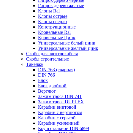
Гипрок-дерево черные
Гипрок дерево желтые
Клопы Ral
Клопы острые
Клопы сверло
Конструкционные
Кровельные Ral
Кровельные Цинк
Универсальные белый цинк
Универсальные желтый цинк
Скобы для электрокабеля
Скобы строительные
Такелаж
DIN 763 (сварная)
DIN 766
Блок
Блок двойной
Вертлюг
Зажим троса DIN 741
Зажим троса DUPLEX
Карабин винтовой
Карабин с вертлюгом
Карабин с серьгой
Карабин усиленный
Коуш стальной DIN 6899