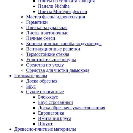
Плиты из силиката кальция
Панели Nichiha
Плиты Минерит,фаспан
Мастер флеш/гидроизоляция
Герметики
Плитка натуральная
Листы притопочные
Печные смеси
Конвекционные короба,воздуховоды
Вентиляционные решетки
Термостойкие стекла
Уплотнительные шнуры
Средства по уходу
Средства для чистки дымохода
Пиломатериалы
Доска обрезная
Брус
Сухие строганные
Блок-хаус
Брус строганный
Доска обрезная сухая строганная
Евровагонка
Имитация бруса
Шпунт
Древесно-плитные материалы