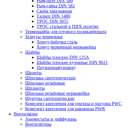
Рым-болт DIN 580
Рым-гайка DIN 582
Скоба такелажная
Талреп DIN 1480
ТРОС DIN 3055
ТРОС стальной в ПВХ оплетке
Термошайба для сотового поликарбоната
Хомуты червячные
Хомут-бабочка cталь
Хомут червячный нержавейка
Шайбы
Шайбы плоские DIN 125A
Шайбы плоские кузовные DIN 9021
Пружинная(гровер)
Шканты
Шпилька сантехнические
Шпильки резьбовые
Шплинты
Шпильки резьбовые нержавейка
Шурупы сантехнические
Комплект крепления для унитаза и писуара PWC
Комплект крепления для раковины PWR
Вентиляция
Анемостаты и диффузоры
Вентиляторы