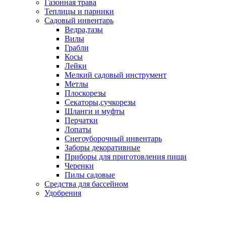
Газонная трава
Теплицы и парники
Садовый инвентарь
Ведра,тазы
Вилы
Грабли
Косы
Лейки
Мелкий садовый инструмент
Метлы
Плоскорезы
Секаторы,сучкорезы
Шланги и муфты
Перчатки
Лопаты
Снегоуборочный инвентарь
Заборы декоративные
Приборы для приготовления пищи
Черенки
Пилы садовые
Средства для бассейном
Удобрения