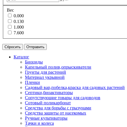
Вес
0.000
0.130
1.000
7.600
Сбросить
Отправить
Каталог
Биоциды
Капельный полив,опрыскиватели
Грунты для растений
Материал укрывной
Пленки
Садовый вар,побелка,краска для садовых растений
Септики,биоактиваторы
Сопутствующие товары для садоводов
Сотовый поликарбонат
Средства для борьбы с грызунами
Средства защиты от насекомых
Ручные культиваторы
Тачки и колеса