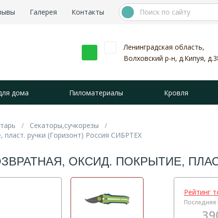
зывы
Галерея
Контакты
Ленинградская область,
Волховский р-н, д.Кипуя, д.3
для дома
Пиломатериалы
Кровля
нтарь
Секаторы,сучкорезы
, пласт. ручки (Горизонт) Россия СИБРТЕХ
ОЗВРАТНАЯ, ОКСИД. ПОКРЫТИЕ, ПЛА
Рейтинг т
Последняя 
39