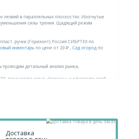
ю лезвий в параллельных плоскостях. Изогнутые
те уменьшения силы трения. Щадящий режим
пласт. ручки (Горизонт) Россия СИБРТЕХ по
овый инвентарь
по цене от 20 ₽ ,
Сад огород
по
ы проводим детальный анализ рынка,
ТЕХ, перенесите его в «Корзину» и оформите свой
.
Доставка