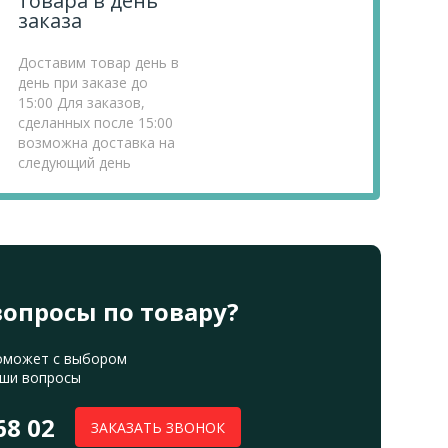
товара в день
заказа
Доставим товар день в
день при заказе до
15:00 Для заказов,
сделанных после 15:00
возможна доставка на
следующий день
вопросы по товару?
оможет с выбором
аши вопросы
68 02
ЗАКАЗАТЬ ЗВОНОК