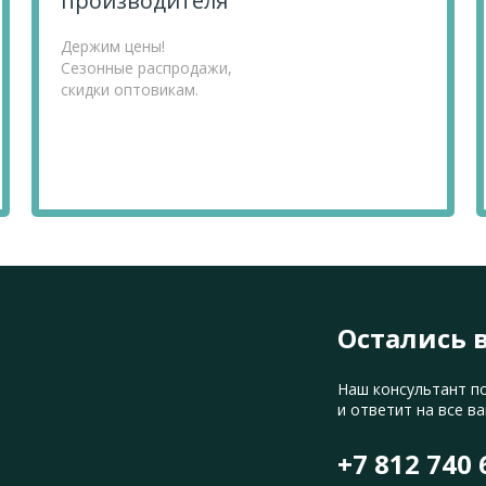
производителя
Держим цены!
Сезонные распродажи,
скидки оптовикам.
Остались 
Наш консультант п
и ответит на все в
+7 812 740 