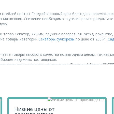
и стеблей цветов. Гладкий и ровный срез благодаря перемещени
лезвия ножниц. Снижение необходимого усилия реза в результа
муму.
товар Секатор, 220 мм, пружина возвратная, оксид. покрытие, 
гие товары категории
Секаторы,сучкорезы
по цене от 250 ₽ ,
Сад
чаете товары высокого качества по выгодным ценам, так как м
ыбираем надежных поставщиков.
вратная, оксид. покрытие, пласт. ручки (Горизонт) Россия СИБР
их по телефону
+7 812 740 68 02
или в онлайн-чате прямо на сайте
Низкие цены от