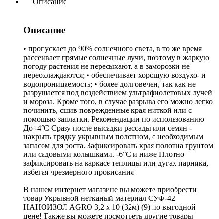
Описание
Описание
• пропускает до 90% солнечного света, в то же время
рассеивает прямые солнечные лучи, поэтому в жаркую
погоду растения не пересыхают, а в заморозки не
переохлаждаются; • обеспечивает хорошую воздухо- и
водопроницаемость; • более долговечен, так как не
разрушается под воздействием ультрафиолетовых лучей
и мороза. Кроме того, в случае разрыва его можно легко
починить, сшив поврежденные края ниткой или с
помощью заплатки. Рекомендации по использованию
До -4°C Сразу после высадки рассады или семян -
накрыть грядку укрывным полотном, с необходимым
запасом для роста. Зафиксировать края полотна грунтом
или садовыми колышками. -6°C и ниже Плотно
зафиксировать на каркасе теплицы или дугах парника,
избегая чрезмерного провисания
В нашем интернет магазине вы можете приобрести
товар Укрывной нетканый материал СУФ-42
НАНОИЗОЛ AGRO 3,2 х 10 (32м) (9) по выгодной
цене! Также вы можете посмотреть другие товары