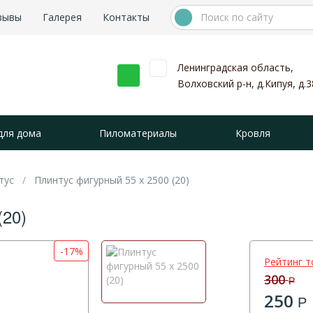
зывы
Галерея
Контакты
Ленинградская область,
Волховский р-н, д.Кипуя, д.3
для дома
Пиломатериалы
Кровля
тус
Плинтус фигурный 55 х 2500 (20)
20)
-17%
Рейтинг т
300
Р
250
Р