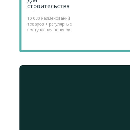
для
строительства
10 000 наименований
товаров + регулярные
поступления новинок