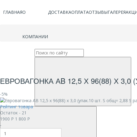
ГЛАВНАЯ
О
ДОСТАВКА
ОПЛАТА
ОТЗЫВЫ
ГАЛЕРЕЯ
АКЦ
КОМПАНИИ
ЕВРОВАГОНКА АB 12,5 Х 96(88) Х 3,0 
-5%
Рейтинг товара
Остаток - 21
1900
Р
1 800
Р
-