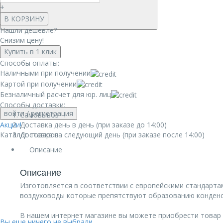
+
В КОРЗИНУ
Нашли дешевле?
Снизим цену!
Купить в 1 клик
Способы оплаты:
Наличными при получении
Картой при получении
Безналичный расчет для юр. лиц
Способы доставки:
войти
/ регистрация
Самовывоз
Акции!
Доставка день в день (при заказе до 14:00)
Каталог товаров
Доставка на следующий день (при заказе после 14:00)
Описание
Описание
Изготовляется в соответствии с европейскими стандарта
воздуховоды которые препятствуют образованию конденс
В нашем интернет магазине вы можете приобрести товар Евр
Вы еще ничего не выбрали