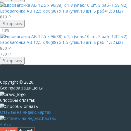
Евровагонка AB 12,5 х 96(88) х 1,8 (упак.10 шт. S раб=1,58 м2)
810
Р
В корзину
-13%
Евровагонка AB 12,5 х 96(88) х 1,5 (упак.10 шт. S раб=1,32 м2)
800
Р
700
Р
В корзину
Сopyright © 2026.
Все права защищены.
Способы оплаты:
Отзывы на Яндекс.Картах
4,9
/5