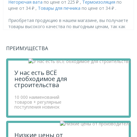
Негорючая вата
по цене от 225 ₽ ,
Термоизоляция
по
цене от 34 ₽ ,
Товары для печника
по цене от 34 ₽ .
Приобретая продукцию в нашем магазине, вы получаете
товары высокого качества по выгодным ценам, так как
мы проводим детальный анализ рынка, придерживаемся
минимальных розничных цен и выбираем надежных
поставщиков.
ПРЕИМУЩЕСТВА
Чтобы купить товар Conlit SL 150 30x600x1000,
перенесите его в «Корзину» и оформите свой заказ.
Если у вас остались вопросы, вы можете задать их по
телефону
+7 812 740 68 02
или в онлайн-чате прямо на
У нас есть ВСЁ
сайте.
необходимое для
строительства
10 000 наименований
товаров + регулярные
поступления новинок
Низкие цены от