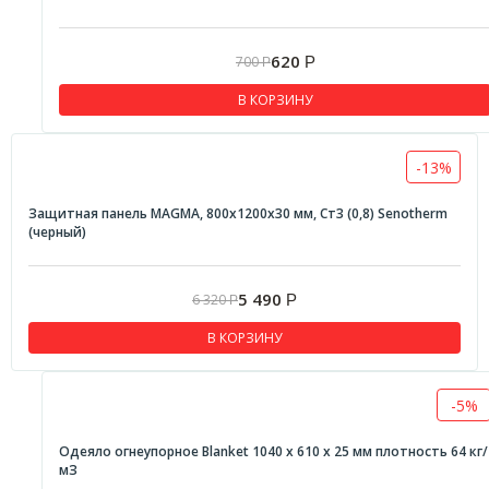
620
700
Р
Р
В КОРЗИНУ
-13%
Защитная панель MAGMA, 800х1200х30 мм, Ст3 (0,8) Senotherm
(черный)
5 490
6 320
Р
Р
В КОРЗИНУ
-5%
Одеяло огнеупорное Blanket 1040 х 610 х 25 мм плотность 64 кг/
мЗ