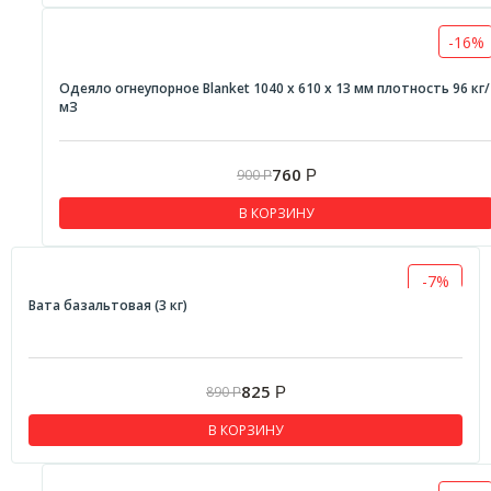
-16%
Одеяло огнеупорное Blanket 1040 х 610 х 13 мм плотность 96 кг/
мЗ
760
900
Р
Р
В КОРЗИНУ
-7%
Вата базальтовая (3 кг)
825
890
Р
Р
В КОРЗИНУ