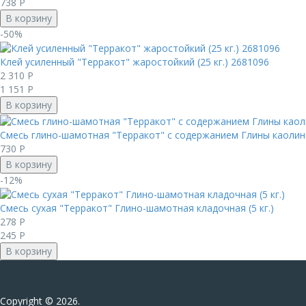
738
Р
В корзину
-50%
Клей усиленный "Терракот" жаростойкий (25 кг.) 2681096
2 310
Р
1 151
Р
В корзину
Смесь глино-шамотная "Терракот" с содержанием Глины каолинов
730
Р
В корзину
-12%
Смесь сухая "Терракот" Глино-шамотная кладочная (5 кг.)
278
Р
245
Р
В корзину
Сopyright © 2026.