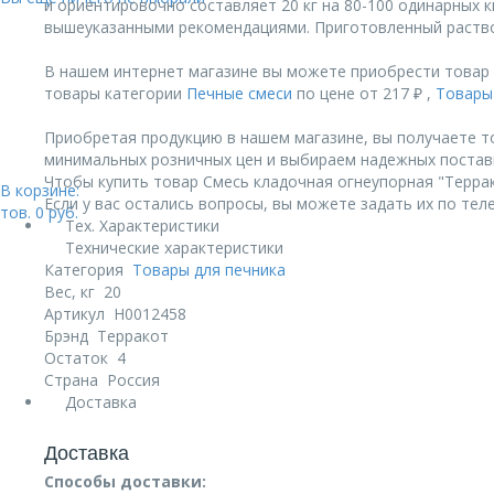
и ориентировочно составляет 20 кг на 80-100 одинарных 
вышеуказанными рекомендациями. Приготовленный раство
В нашем интернет магазине вы можете приобрести товар 
товары категории
Печные смеси
по цене от 217 ₽ ,
Товары
Приобретая продукцию в нашем магазине, вы получаете т
минимальных розничных цен и выбираем надежных постав
Чтобы купить товар Смесь кладочная огнеупорная "Террако
В корзине:
Если у вас остались вопросы, вы можете задать их по те
тов.
0
руб.
Тех. Характеристики
Технические характеристики
Категория
Товары для печника
Вес, кг
20
Артикул
Н0012458
Брэнд
Терракот
Остаток
4
Страна
Россия
Доставка
Доставка
Способы доставки: