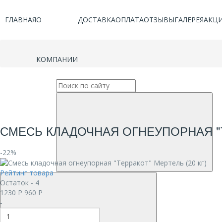
ГЛАВНАЯ
О
ДОСТАВКА
ОПЛАТА
ОТЗЫВЫ
ГАЛЕРЕЯ
АКЦ
КОМПАНИИ
СМЕСЬ КЛАДОЧНАЯ ОГНЕУПОРНАЯ "Т
-22%
Рейтинг товара
Остаток - 4
1230
Р
960
Р
-