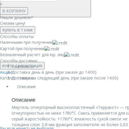
+
В КОРЗИНУ
Нашли дешевле?
Снизим цену!
Купить в 1 клик
Способы оплаты:
Наличными при получении
Картой при получении
Безналичный расчет для юр. лиц
Способы доставки:
войти
/ регистрация
Самовывоз
Акции!
Доставка день в день (при заказе до 14:00)
Каталог товаров
Доставка на следующий день (при заказе после 14:00)
Описание
Описание
Мертель огнеупорный высокопластичный «Терракот» — п
огнеупорностью не ниже 1780°С. Смесь применяется для к
серый жаростойкость: +1780°С влажность сухой смеси: не
толщина слоя: 3-8 мм фракция заполнителя: не более 0,63
Вы еще ничего не выбрали