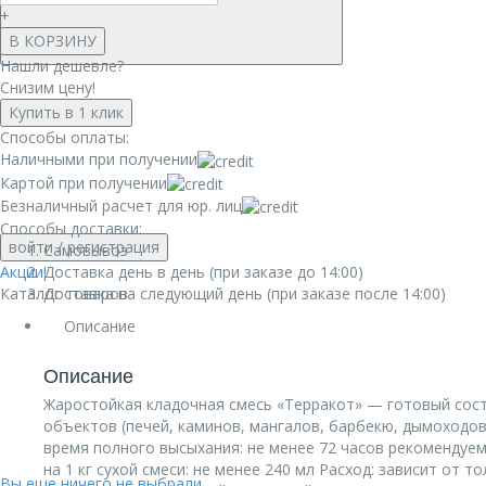
+
В КОРЗИНУ
Нашли дешевле?
Снизим цену!
Купить в 1 клик
Способы оплаты:
Наличными при получении
Картой при получении
Безналичный расчет для юр. лиц
Способы доставки:
войти
/ регистрация
Самовывоз
Акции!
Доставка день в день (при заказе до 14:00)
Каталог товаров
Доставка на следующий день (при заказе после 14:00)
Описание
Описание
Жаростойкая кладочная смесь «Терракот» — готовый сост
объектов (печей, каминов, мангалов, барбекю, дымоходов
время полного высыхания: не менее 72 часов рекомендуем
на 1 кг сухой смеси: не менее 240 мл Расход: зависит от
Вы еще ничего не выбрали