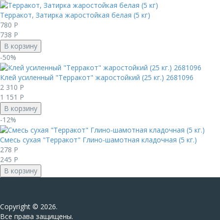
Терракот, Затирка жаростойкая белая (5 кг)
780
Р
738
Р
В корзину
-50%
Клей усиленный "Терракот" жаростойкий (25 кг.) 2681096
2 310
Р
1 151
Р
В корзину
-12%
Смесь сухая "Терракот" Глино-шамотная кладочная (5 кг.)
278
Р
245
Р
В корзину
Сopyright © 2026.
Все права защищены.