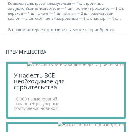
Комплектация: труба прямоугольая — 4 шт. тройник с
заглушкой(конденсатоотвод) — 1 шт. тройник проходной — 1 шт.
переход — 1 шт. шланг — 1 шт. клапан — 2 шт. базальтовый
картон — 2 шт. скотч метализированый — 1 шт. паспорт — 1 шт.
В нашем интернет магазине вы можете приобрести
товар Вентиляция для бани КуБасту вертикальная
550х380х250 (Сталь-Мастер) по выгодной цене! Также
вы можете посмотреть другие товары категории
ПРЕИМУЩЕСТВА
Вентиляция в бане
по цене от 300 ₽ ,
Товары для бани
по цене от 120 ₽ .
Приобретая продукцию в нашем магазине, вы получаете
У нас есть ВСЁ
товары высокого качества по выгодным ценам, так как
необходимое для
мы проводим детальный анализ рынка, придерживаемся
строительства
минимальных розничных цен и выбираем надежных
поставщиков.
10 000 наименований
Чтобы купить товар Вентиляция для бани КуБасту
товаров + регулярные
вертикальная 550х380х250 (Сталь-Мастер), перенесите
поступления новинок
его в «Корзину» и оформите свой заказ.
Если у вас остались вопросы, вы можете задать их по
телефону
+7 812 740 68 02
или в онлайн-чате прямо на
сайте.