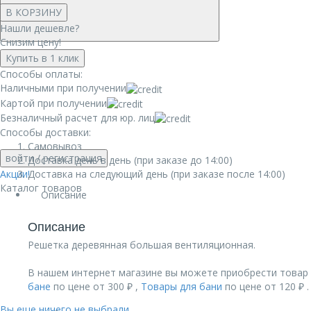
В КОРЗИНУ
Нашли дешевле?
Снизим цену!
Купить в 1 клик
Способы оплаты:
Наличными при получении
Картой при получении
Безналичный расчет для юр. лиц
Способы доставки:
Самовывоз
войти
/ регистрация
Доставка день в день (при заказе до 14:00)
Акции!
Доставка на следующий день (при заказе после 14:00)
Каталог товаров
Описание
Описание
Решетка деревянная большая вентиляционная.
В нашем интернет магазине вы можете приобрести товар 
бане
по цене от 300 ₽ ,
Товары для бани
по цене от 120 ₽ .
Вы еще ничего не выбрали