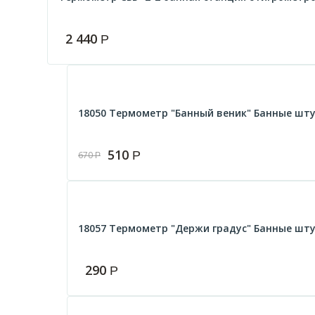
2 440
Р
18050 Термометр "Банный веник" Банные шту
510
Р
670
Р
18057 Термометр "Держи градус" Банные шту
290
Р