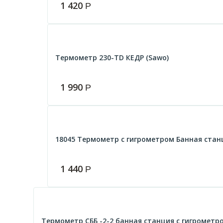
1 420
Р
Термометр 230-TD КЕДР (Sawo)
1 990
Р
18045 Термометр с гигрометром Банная стан
1 440
Р
Термометр СББ -2-2 банная станция с гигрометр