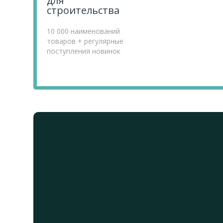
для
строительства
10 000 наименований
товаров + регулярные
поступления новинок