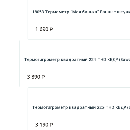
18053 Термометр "Моя банька" Банные штучк
1 690
Р
Термогигрометр квадратный 224-THD КЕДР (Sawo
3 890
Р
Термогигрометр квадратный 225-THD КЕДР (
3 190
Р