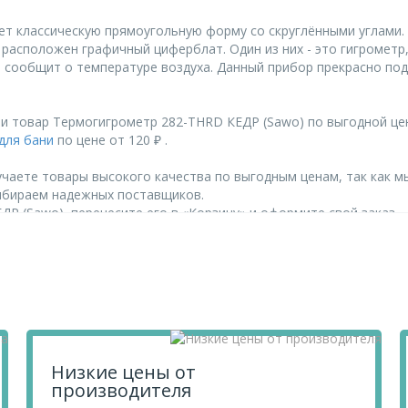
т классическую прямоугольную форму со скруглёнными углами. 
 расположен графичный циферблат. Один из них - это гигрометр
й сообщит о температуре воздуха. Данный прибор прекрасно п
и товар Термогигрометр 282-THRD КЕДР (Sawo) по выгодной це
для бани
по цене от 120 ₽ .
чаете товары высокого качества по выгодным ценам, так как м
ыбираем надежных поставщиков.
Р (Sawo), перенесите его в «Корзину» и оформите свой заказ.
их по телефону
+7 812 740 68 02
или в онлайн-чате прямо на сайте
Низкие цены от
производителя