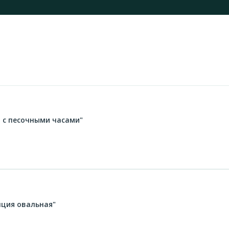
я с песочными часами"
нция овальная"