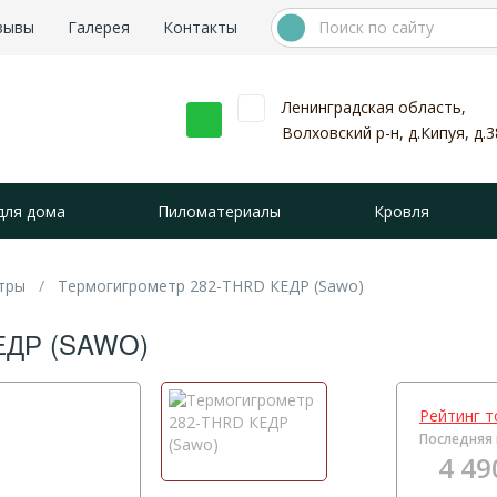
зывы
Галерея
Контакты
Ленинградская область,
Волховский р-н, д.Кипуя, д.3
для дома
Пиломатериалы
Кровля
тры
Термогигрометр 282-THRD КЕДР (Sawo)
ЕДР (SAWO)
Рейтинг т
Последняя 
4 49