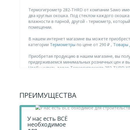
Термогигрометр 282-THRD от компании Sawo имее
два круглых окошка. Под стеклом каждого окошка
влажности в парной, другой - термометр, которы
помещении.
В нашем интернет магазине вы можете приобрест
категории
Термометры
по цене от 290 ₽ ,
Товары 
Приобретая продукцию в нашем магазине, вы полу
придерживаемся минимальных розничных цен и в
Чтобы купить товар Термогигрометр 282-THRD КЕД
Если у вас остались вопросы, вы можете задать 
ПРЕИМУЩЕСТВА
У нас есть ВСЁ
необходимое