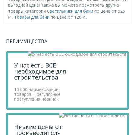
выгодной цене! Также вы можете посмотреть другие
товары категории
Светильники для бани
по цене от 525
₽ ,
Товары для бани
по цене от 120 ₽ .
Приобретая продукцию в нашем магазине, вы получаете
товары высокого качества по выгодным ценам, так как
ПРЕИМУЩЕСТВА
мы проводим детальный анализ рынка, придерживаемся
минимальных розничных цен и выбираем надежных
поставщиков.
Чтобы купить товар Светильник для бани Везувий
У нас есть ВСЁ
"Белый" Двойной, перенесите его в «Корзину» и
необходимое для
оформите свой заказ.
строительства
Если у вас остались вопросы, вы можете задать их по
телефону
+7 812 740 68 02
или в онлайн-чате прямо на
сайте.
10 000 наименований
товаров + регулярные
поступления новинок
Низкие цены от
производителя