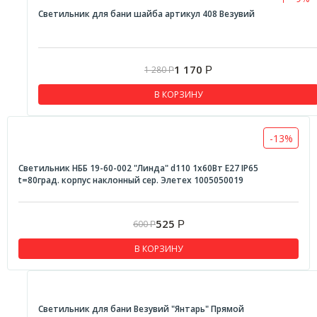
Светильник для бани шайба артикул 408 Везувий
1 170
1 280
Р
Р
В КОРЗИНУ
-13%
Светильник НББ 19-60-002 "Линда" d110 1х60Вт E27 IP65
t=80град. корпус наклонный сер. Элетех 1005050019
525
600
Р
Р
В КОРЗИНУ
Светильник для бани Везувий "Янтарь" Прямой