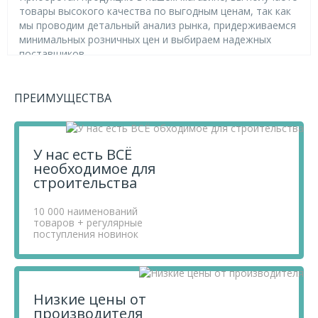
товары высокого качества по выгодным ценам, так как
мы проводим детальный анализ рынка, придерживаемся
минимальных розничных цен и выбираем надежных
поставщиков.
Чтобы купить товар Форточка для бани Хозяин дачи
30х30 стеклопакет (ольха), перенесите его в «Корзину» и
оформите свой заказ.
ПРЕИМУЩЕСТВА
Если у вас остались вопросы, вы можете задать их по
телефону
+7 812 740 68 02
или в онлайн-чате прямо на
сайте.
У нас есть ВСЁ
необходимое для
строительства
10 000 наименований
товаров + регулярные
поступления новинок
Низкие цены от
производителя