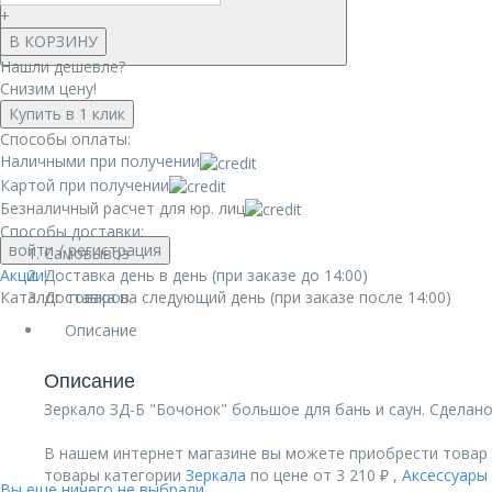
+
В КОРЗИНУ
Нашли дешевле?
Снизим цену!
Купить в 1 клик
Способы оплаты:
Наличными при получении
Картой при получении
Безналичный расчет для юр. лиц
Способы доставки:
войти
/ регистрация
Самовывоз
Акции!
Доставка день в день (при заказе до 14:00)
Каталог товаров
Доставка на следующий день (при заказе после 14:00)
Описание
Описание
Зеркало ЗД-Б "Бочонок" большое для бань и саун. Сделано
В нашем интернет магазине вы можете приобрести товар 
товары категории
Зеркала
по цене от 3 210 ₽ ,
Аксессуары
Вы еще ничего не выбрали