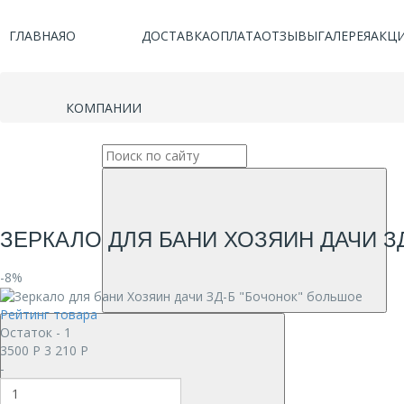
ГЛАВНАЯ
О
ДОСТАВКА
ОПЛАТА
ОТЗЫВЫ
ГАЛЕРЕЯ
АКЦ
КОМПАНИИ
ЗЕРКАЛО ДЛЯ БАНИ ХОЗЯИН ДАЧИ З
-8%
Рейтинг товара
Остаток - 1
3500
Р
3 210
Р
-