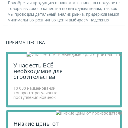
Приобретая продукцию в нашем магазине, вы получаете
товары высокого качества по выгодным ценам, так как
мы проводим детальный анализ рынка, придерживаемся
минимальных розничных цен и выбираем надежных
поставщиков.
Чтобы купить товар ОПРЗ-10 ОУ РУССКАЯ ЗАБАВА с
пластиковой вставкой 10 л., перенесите его в «Корзину»
ПРЕИМУЩЕСТВА
и оформите свой заказ.
Если у вас остались вопросы, вы можете задать их по
телефону
+7 812 740 68 02
или в онлайн-чате прямо на
сайте.
У нас есть ВСЁ
необходимое для
строительства
10 000 наименований
товаров + регулярные
поступления новинок
Низкие цены от