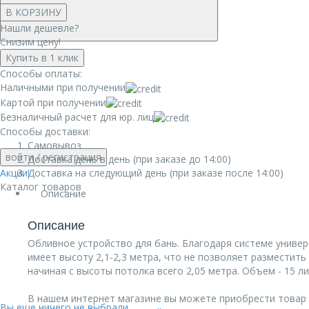
В КОРЗИНУ
Нашли дешевле?
Снизим цену!
Купить в 1 клик
Способы оплаты:
Наличными при получении
Картой при получении
Безналичный расчет для юр. лиц
Способы доставки:
Самовывоз
войти
/ регистрация
Доставка день в день (при заказе до 14:00)
Акции!
Доставка на следующий день (при заказе после 14:00)
Каталог товаров
Описание
Описание
Обливное устройство для бань. Благодаря системе универ
имеет высоту 2,1-2,3 метра, что не позволяет разместит
начиная с высоты потолка всего 2,05 метра. Объем - 15 ли
В нашем интернет магазине вы можете приобрести товар О
Вы еще ничего не выбрали