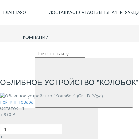
ГЛАВНАЯ
О
ДОСТАВКА
ОПЛАТА
ОТЗЫВЫ
ГАЛЕРЕЯ
АКЦ
КОМПАНИИ
ОБЛИВНОЕ УСТРОЙСТВО "КОЛОБОК" (
Рейтинг товара
Остаток - 1
7 990
Р
-
+