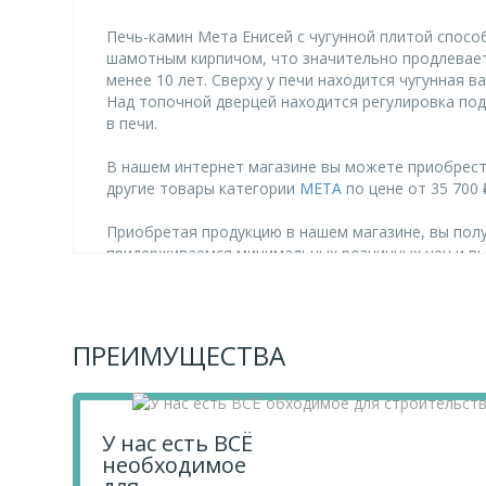
Печь-камин Мета Енисей с чугунной плитой спосо
шамотным кирпичом, что значительно продлевает 
менее 10 лет. Сверху у печи находится чугунная 
Над топочной дверцей находится регулировка под
в печи.
В нашем интернет магазине вы можете приобрести
другие товары категории
МЕТА
по цене от 35 700 
Приобретая продукцию в нашем магазине, вы полу
придерживаемся минимальных розничных цен и в
Чтобы купить товар Печь-камин "Енисей" с чугунно
Если у вас остались вопросы, вы можете задать 
ПРЕИМУЩЕСТВА
У нас есть ВСЁ
необходимое