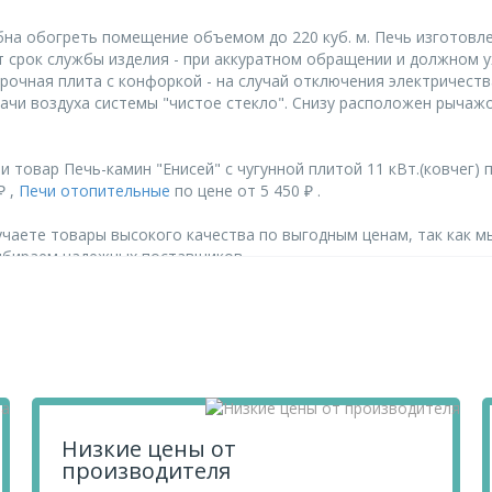
бна обогреть помещение объемом до 220 куб. м. Печь изготовл
срок службы изделия - при аккуратном обращении и должном ух
варочная плита с конфоркой - на случай отключения электричест
ачи воздуха системы "чистое стекло". Снизу расположен рычаж
 товар Печь-камин "Енисей" с чугунной плитой 11 кВт.(ковчег)
₽ ,
Печи отопительные
по цене от 5 450 ₽ .
чаете товары высокого качества по выгодным ценам, так как м
ыбираем надежных поставщиков.
й плитой 11 кВт.(ковчег), перенесите его в «Корзину» и оформит
их по телефону
+7 812 740 68 02
или в онлайн-чате прямо на сайте
Низкие цены от
производителя