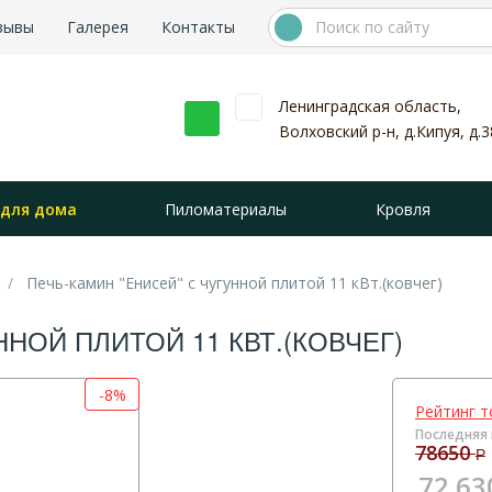
зывы
Галерея
Контакты
Ленинградская область,
Волховский р-н, д.Кипуя, д.3
 для дома
Пиломатериалы
Кровля
Печь-камин "Енисей" с чугунной плитой 11 кВт.(ковчег)
ННОЙ ПЛИТОЙ 11 КВТ.(КОВЧЕГ)
-8%
Рейтинг т
Последняя 
78650
Р
72 63