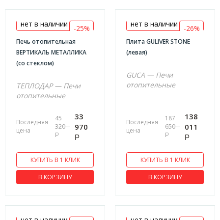
630х806х1010
632x435x608
нет в наличии
нет в наличии
-25%
-26%
635х950х1040
Печь отопительная
Плита GULIVER STONE
645х542х808
ВЕРТИКАЛЬ МЕТАЛЛИКА
(левая)
(со стеклом)
650x1000x550
GUCA — Печи
650х390х610
отопительные
ТЕПЛОДАР — Печи
отопительные
660х430х700
660х1070х865
33
138
45
187
Последняя
Последняя
970
011
320
650
680х440х600
цена
цена
Р
Р
Р
Р
695х375х405
695х375х520
КУПИТЬ В 1 КЛИК
КУПИТЬ В 1 КЛИК
700x440x800
В КОРЗИНУ
В КОРЗИНУ
740х400х594
752х378х709
765х635х750
нет в наличии
нет в наличии