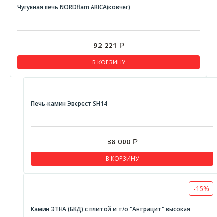
Чугунная печь NORDflam ARICA(ковчег)
92 221
Р
В КОРЗИНУ
Печь-камин Эверест SH14
88 000
Р
В КОРЗИНУ
-15%
Камин ЭТНА (БКД) с плитой и т/о "Антрацит" высокая