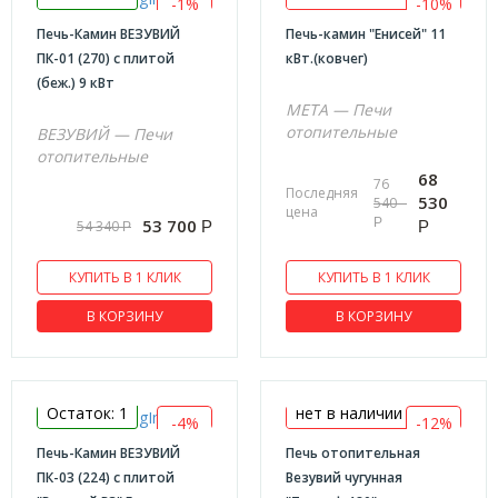
-1%
-10%
Печь-Камин ВЕЗУВИЙ
Печь-камин "Енисей" 11
ПК-01 (270) с плитой
кВт.(ковчег)
(беж.) 9 кВт
МЕТА — Печи
отопительные
ВЕЗУВИЙ — Печи
отопительные
68
76
Последняя
530
540
цена
Р
53 700
54 340
Р
Р
Р
КУПИТЬ В 1 КЛИК
КУПИТЬ В 1 КЛИК
В КОРЗИНУ
В КОРЗИНУ
Остаток: 1
нет в наличии
-4%
-12%
Печь-Камин ВЕЗУВИЙ
Печь отопительная
ПК-03 (224) с плитой
Везувий чугунная