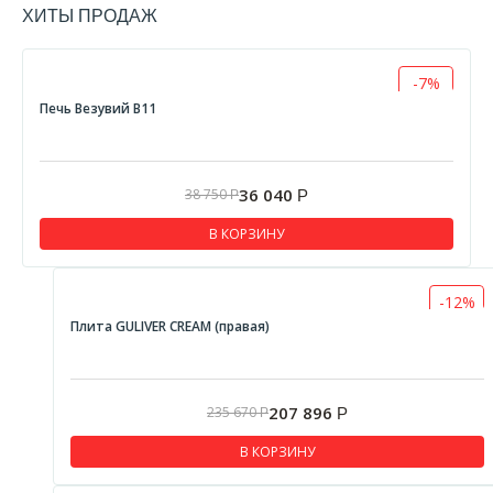
ХИТЫ ПРОДАЖ
-7%
Печь Везувий В11
36 040
38 750
Р
Р
В КОРЗИНУ
-12%
Плита GULIVER CREAM (правая)
207 896
235 670
Р
Р
В КОРЗИНУ