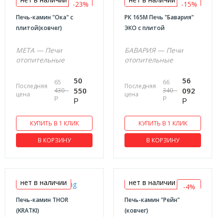
-23%
-15%
840x585x745
Печь-камин "Ока" с
РК 165М Печь "Бавария"
плитой(ковчег)
ЭКО с плитой
845х650х655
900х665х850
МЕТА — Печи
БАВАРИЯ — Печи
920x685x1204
отопительные
отопительные
920x685x1505
50
56
65
66
Последняя
Последняя
950х645х515
550
092
430
340
цена
цена
Р
Р
Р
Р
970x440x610
КУПИТЬ В 1 КЛИК
КУПИТЬ В 1 КЛИК
В КОРЗИНУ
В КОРЗИНУ
нет в наличии
нет в наличии
-4%
Печь-камин THOR
Печь-камин "Рейн"
(KRATKI)
(ковчег)