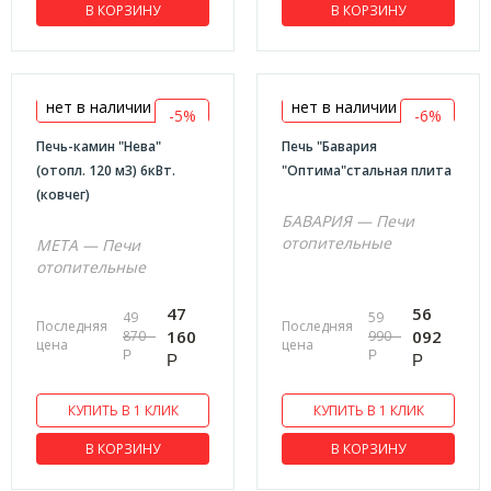
В КОРЗИНУ
В КОРЗИНУ
566х685х1006
570х330х525
575х734х843
нет в наличии
нет в наличии
-5%
-6%
585х495х910
Печь-камин "Нева"
Печь "Бавария
586х578х668
(отопл. 120 м3) 6кВт.
"Оптима"стальная плита
(ковчег)
595х338х603
БАВАРИЯ — Печи
600х400х594
отопительные
МЕТА — Печи
610х420х770
отопительные
620x420x630
47
56
49
59
Последняя
Последняя
620х875х1035
160
092
870
990
цена
цена
Р
Р
Р
Р
625x520x460
625х565х625
КУПИТЬ В 1 КЛИК
КУПИТЬ В 1 КЛИК
630x385x680
В КОРЗИНУ
В КОРЗИНУ
630x520x630