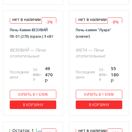
нет в наличии
нет в наличии
-3%
-8%
Печь-Камин ВЕЗУВИЙ
Печь-камин "Луара"
ПК-01 (270) (красн.) 9 кВт
(ковчег)
ВЕЗУВИЙ — Печи
МЕТА — Печи
отопительные
отопительные
49
55
50
59
Последняя
Последняя
470
180
890
870
цена
цена
Р
Р
Р
Р
КУПИТЬ В 1 КЛИК
КУПИТЬ В 1 КЛИК
В КОРЗИНУ
В КОРЗИНУ
Остаток: 1
нет в наличии