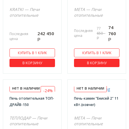
KRATKI — Печи
МЕТА — Печи
отопительные
отопительные
74
77
Последняя
242 450
760
650
Последняя
цена
цена
Р
Р
Р
КУПИТЬ В 1 КЛИК
КУПИТЬ В 1 КЛИК
В КОРЗИНУ
В КОРЗИНУ
нет в наличии
нет в наличии
-24%
Печь отопительная ТОП-
Печь-камин "Енисей 2" 11
ДРАЙВ-150
кВт.(ковчег)
ТЕПЛОДАР — Печи
МЕТА — Печи
отопительные
отопительные