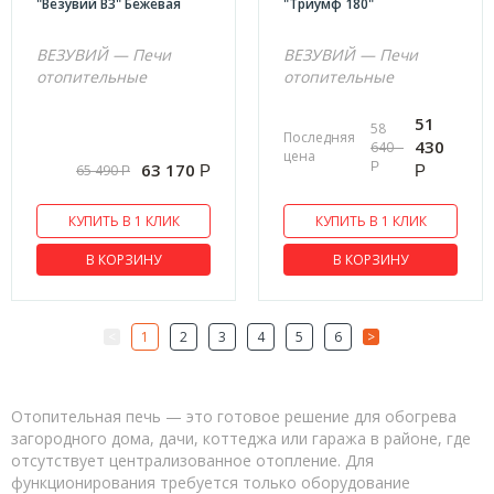
"Везувий В3" Бежевая
"Триумф 180"
ВЕЗУВИЙ — Печи
ВЕЗУВИЙ — Печи
отопительные
отопительные
51
58
Последняя
430
640
цена
Р
63 170
65 490
Р
Р
Р
КУПИТЬ В 1 КЛИК
КУПИТЬ В 1 КЛИК
В КОРЗИНУ
В КОРЗИНУ
<
1
2
3
4
5
6
>
Отопительная печь — это готовое решение для обогрева
загородного дома, дачи, коттеджа или гаража в районе, где
отсутствует централизованное отопление. Для
функционирования требуется только оборудование