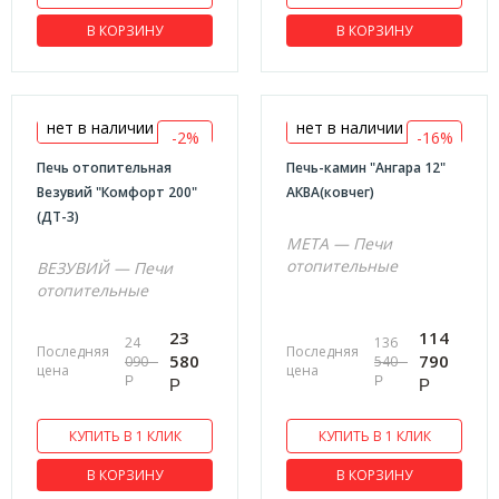
В КОРЗИНУ
В КОРЗИНУ
нет в наличии
нет в наличии
-2%
-16%
Печь отопительная
Печь-камин "Ангара 12"
Везувий "Комфорт 200"
АКВА(ковчег)
(ДТ-3)
МЕТА — Печи
отопительные
ВЕЗУВИЙ — Печи
отопительные
23
114
24
136
Последняя
Последняя
580
790
090
540
цена
цена
Р
Р
Р
Р
КУПИТЬ В 1 КЛИК
КУПИТЬ В 1 КЛИК
В КОРЗИНУ
В КОРЗИНУ