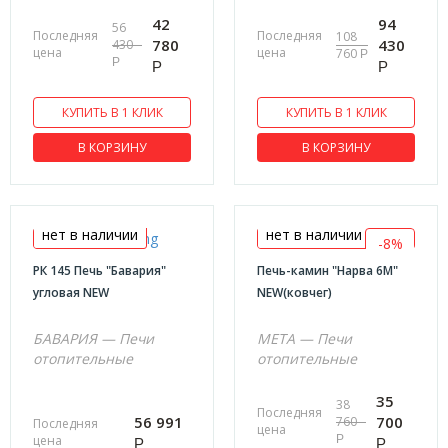
42
94
56
Последняя
Последняя
108
780
430
430
цена
цена
760
Р
Р
Р
Р
КУПИТЬ В 1 КЛИК
КУПИТЬ В 1 КЛИК
В КОРЗИНУ
В КОРЗИНУ
нет в наличии
нет в наличии
-8%
РК 145 Печь "Бавария"
Печь-камин "Нарва 6М"
угловая NEW
NEW(ковчег)
БАВАРИЯ — Печи
МЕТА — Печи
отопительные
отопительные
35
38
Последняя
56 991
700
760
Последняя
цена
цена
Р
Р
Р