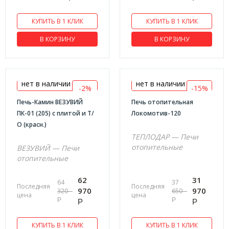
КУПИТЬ В 1 КЛИК
КУПИТЬ В 1 КЛИК
В КОРЗИНУ
В КОРЗИНУ
нет в наличии
нет в наличии
-2%
-15%
Печь-Камин ВЕЗУВИЙ
Печь отопительная
ПК-01 (205) с плитой и Т/
Локомотив-120
О (красн.)
ТЕПЛОДАР — Печи
отопительные
ВЕЗУВИЙ — Печи
отопительные
62
31
64
37
Последняя
Последняя
970
970
320
650
цена
цена
Р
Р
Р
Р
КУПИТЬ В 1 КЛИК
КУПИТЬ В 1 КЛИК