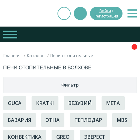
Войти
/
Регистрация
Главная
Каталог
Печи отопительные
ПЕЧИ ОТОПИТЕЛЬНЫЕ В ВОЛХОВЕ
Фильтр
Цена
GUCA
KRATKI
ВЕЗУВИЙ
МЕТА
Страна-производитель
БАВАРИЯ
ЭТНА
ТЕПЛОДАР
MBS
руб.
руб.
Россия
Вес
КОНВЕКТИКА
GREO
ЭВЕРЕСТ