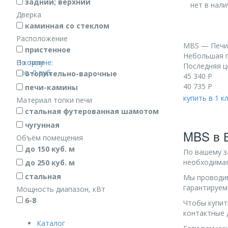
задний; верхний
нет в нали
Дверка
каминная со стеклом
Расположение
MBS — Печи
пристенное
Небольшая п
В корзине:
По типу
Последняя ц
тов.
0
руб.
отопительно-варочные
45 340
Р
40 735
Р
печи-камины
купить в 1 к
Материал топки печи
стальная футерованная шамотом
чугунная
MBS в 
Объём помещения
до 150 куб. м
По вашему 
необходимая
до 250 куб. м
стальная
Мы проводим
гарантируем
Мощность диапазон, кВт
6-8
Чтобы купит
контактные 
Каталог