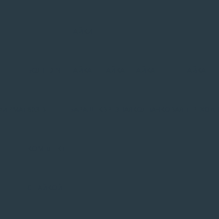
ГАЙКИ
-
БОЛТ DIN
ГАЙКА-
ГАЙКА
ГАЙКА
ГАЙКА
ФИРМАТ
603 В
БАРАШЕК
ВРЕЗНАЯ
КОЛПАЧКОВАЯ
ПЕРЕХОДН
КОМПЛЕКТЕ
С ГАЙКОЙ