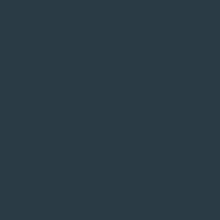
MAG
СЭНДВИЧ-
ШИБЕРЫ
СЭНДВИЧ-
ТРУБЫ
СТАРТОВЫЕ
ОТВОДЫ
СЭН
ОТВОДЫ
1,0 ММ
ТРУБЫ
1,0
ПЕРЕХОДНИКИ
0,8 ММ
ТРУ
ММ
МЕТИЗЫ