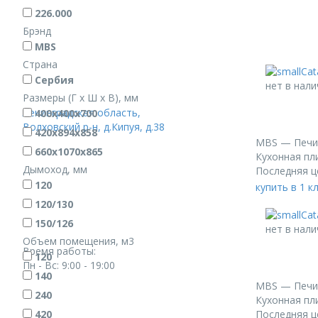
226.000
Брэнд
MBS
Страна
Сербия
нет в нали
Размеры (Г х Ш х В), мм
Ленинградская область,
400х400х700
Волховский р-н, д.Кипуя, д.38
420х894х858
MBS — Печи
660х1070х865
Кухонная пл
Дымоход, мм
Последняя ц
120
купить в 1 к
120/130
150/126
нет в нали
Объем помещения, м3
Время работы:
120
Пн - Вс: 9:00 - 19:00
140
MBS — Печи
240
Кухонная пл
Последняя ц
420