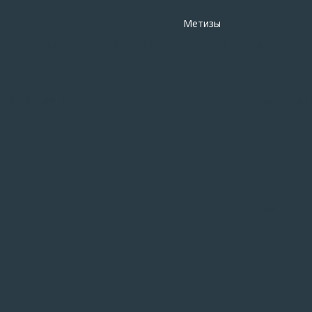
Метизы
ТРУБА
УГОЛОК
ШВЕЛЛЕР
АНКЕРЫ
БОЛТЫ
АТНЫЙ
ПРОФИЛЬНАЯ
БОЛТ
ВИНТ
DIN
КОН
933