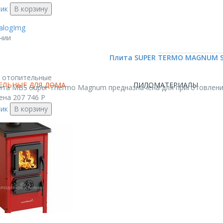
лик
В корзину
чии
Плита SUPER TERMO MAGNUM S
 отопительные
ЕЛЬНЫЕ ДЛЯ ДОМА
ПИЛОМАТЕРИАЛЫ
ита MBS Super Thermo Magnum предназначена для приготовления
ена
207 746
Р
лик
В корзину