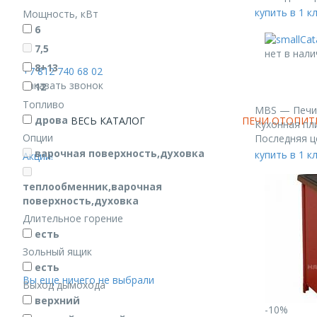
купить в 1 к
Мощность, кВт
6
7,5
нет в нали
8+13
+7 812 740 68 02
Заказать звонок
12
Топливо
MBS — Печи
дрова
ВЕСЬ КАТАЛОГ
ПЕЧИ ОТОПИТ
Кухонная пл
Опции
Последняя ц
варочная поверхность,духовка
купить в 1 к
Акции!
теплообменник,варочная
поверхность,духовка
Длительное горение
есть
Зольный ящик
есть
Вы еще ничего не выбрали
Выход дымохода
верхний
-10%