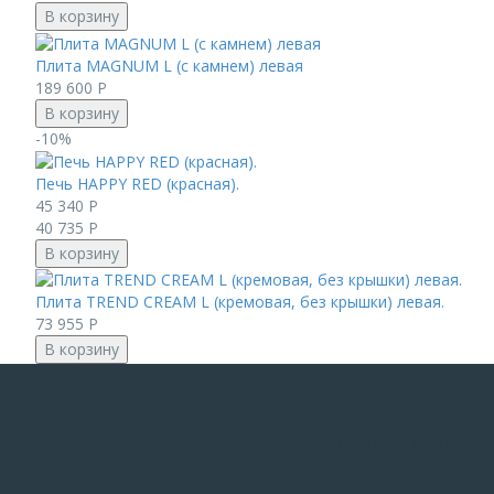
В корзину
Плита MAGNUM L (с камнем) левая
189 600
Р
В корзину
-10%
Печь HAPPY RED (красная).
45 340
Р
40 735
Р
В корзину
Плита TREND CREAM L (кремовая, без крышки) левая.
73 955
Р
В корзину
МОНТАЖНЫЕ ПЕНЫ