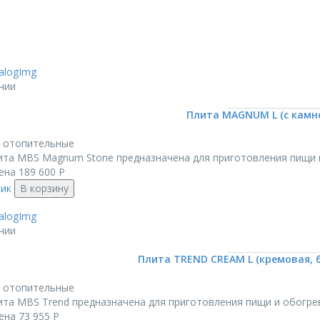
чии
Плита MAGNUM L (с камн
 отопительные
ита MBS Magnum Stone предназначена для приготовления пищи 
ена
189 600
Р
лик
В корзину
чии
Плита TREND CREAM L (кремовая, б
 отопительные
ита MBS Trend предназначена для приготовления пищи и обогре
ена
73 955
Р