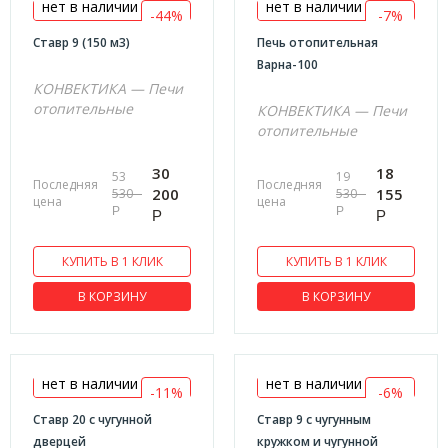
нет в наличии
нет в наличии
-44%
-7%
GUCA
Ставр 9 (150 м3)
Печь отопительная
KRATKI
Варна-100
КОНВЕКТИКА — Печи
ВЕЗУВИЙ
отопительные
КОНВЕКТИКА — Печи
МЕТА
отопительные
БАВАРИЯ
30
18
53
19
Последняя
Последняя
ЭТНА
200
155
530
530
цена
цена
Р
Р
Р
Р
ТЕПЛОДАР
MBS
КУПИТЬ В 1 КЛИК
КУПИТЬ В 1 КЛИК
КОНВЕКТИКА
В КОРЗИНУ
В КОРЗИНУ
GREO
ЭВЕРЕСТ
ЕРМАК
нет в наличии
нет в наличии
-11%
-6%
ASTON
Ставр 20 с чугунной
Ставр 9 с чугунным
дверцей
кружком и чугунной
ВАРВАРА