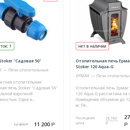
ток: 1
нет в наличии
Stoker "Садовая 50"
Отопительная печь Ерма
Stoker 120 Aqua-G
 — Печи отопительные
ЕРМАК — Печи отопитель
ктная отопительная
ная печь Stoker "Садовая 50"
Отопительная печь Ермак 
альной варочной
120 Aqua-G рассчитана на
ностью. Одна и...
помещения объемом до 12
м. Пе...
27
Последняя
28 760
цена
11 200
Р
Р
Р
12 450
Р