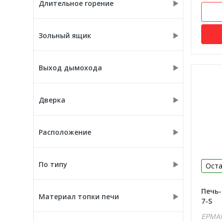
Длительное горение
есть
Зольный ящик
есть
Выход дымохода
верхний
Дверка
со стеклом
Расположение
пристенное
По типу
Оста
печи длит. горения
Печь-
Материал топки печи
7-S
ЕРМАК
стальная