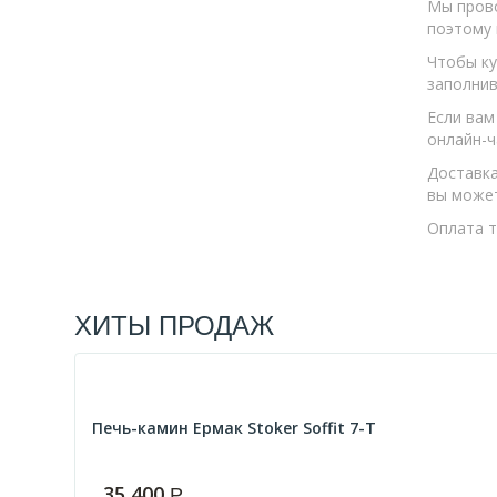
Мы прово
ASTON
поэтому 
ВАРВАРА
Чтобы ку
заполнив
FIREWAY
Если вам
онлайн-ч
Доставка
вы может
Оплата т
ХИТЫ ПРОДАЖ
Печь-камин Ермак Stoker Soffit 7-T
35 400
Р