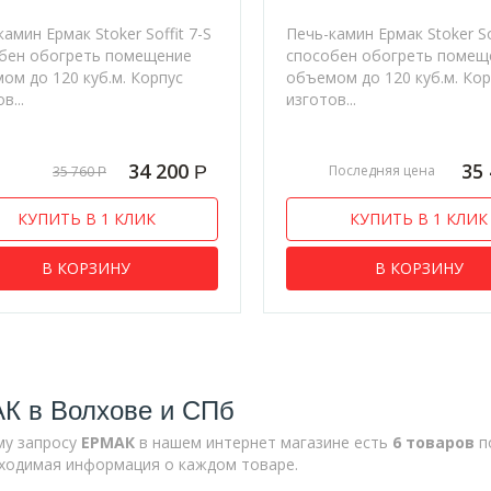
амин Ермак Stoker Soffit 7-S
Печь-камин Ермак Stoker So
бен обогреть помещение
способен обогреть помещ
ом до 120 куб.м. Корпус
объемом до 120 куб.м. Ко
в...
изготов...
34 200
35
Р
Последняя цена
35 760
Р
КУПИТЬ В 1 КЛИК
КУПИТЬ В 1 КЛИК
В КОРЗИНУ
В КОРЗИНУ
К в Волхове и СПб
му запросу
ЕРМАК
в нашем интернет магазине есть
6 товаров
п
ходимая информация о каждом товаре.