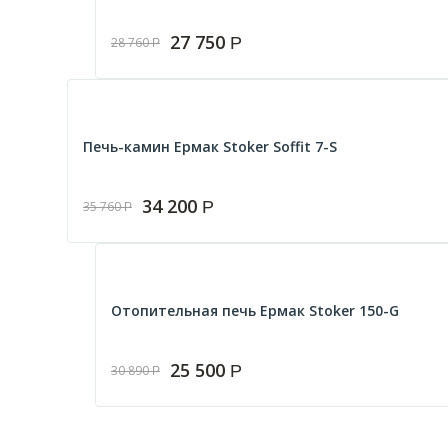
27 750
Р
28 760
Р
Печь-камин Ермак Stoker Soffit 7-S
34 200
Р
35 760
Р
Отопительная печь Ермак Stoker 150-G
25 500
Р
30 890
Р