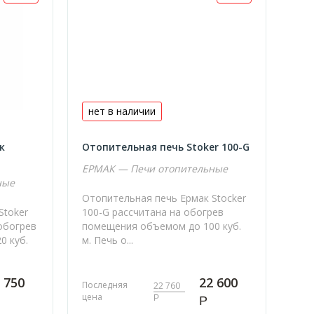
нет в наличии
к
Отопительная печь Stoker 100-G
ЕРМАК — Печи отопительные
ные
Отопительная печь Ермак Stocker
Stoker
100-G рассчитана на обогрев
 обогрев
помещения объемом до 100 куб.
0 куб.
м. Печь о...
 750
22 600
Последняя
22 760
цена
Р
Р