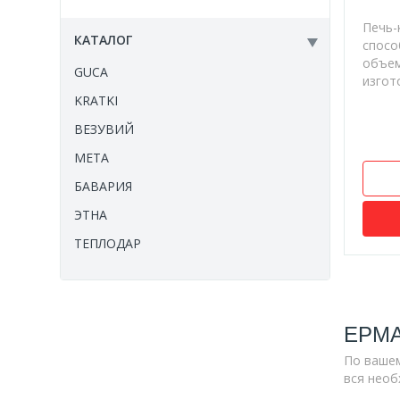
Печь-к
КАТАЛОГ
спосо
объем
GUCA
изгото
KRATKI
ВЕЗУВИЙ
МЕТА
БАВАРИЯ
ЭТНА
ТЕПЛОДАР
MBS
КОНВЕКТИКА
ЕРМА
GREO
ЭВЕРЕСТ
По ваше
вся необ
ЕРМАК