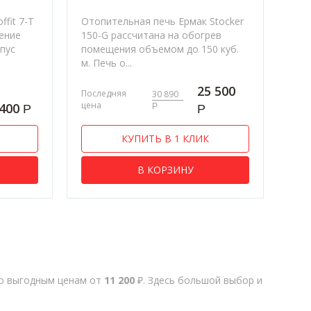
ffit 7-T
Отопительная печь Ермак Stocker
ение
150-G рассчитана на обогрев
рпус
помещения объемом до 150 куб.
м. Печь о...
25 500
Последняя
30 890
цена
 400
Р
Р
Р
КУПИТЬ В 1 КЛИК
В КОРЗИНУ
о выгодным ценам от
11 200
₽. Здесь большой выбор и