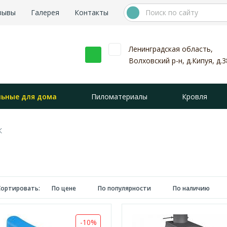
зывы
Галерея
Контакты
Ленинградская область,
Волховский р-н, д.Кипуя, д.3
льные для дома
Пиломатериалы
Кровля
К
Сортировать:
По цене
По популярности
По наличию
-10%