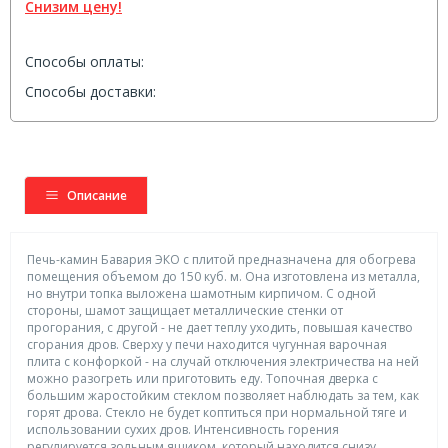
Снизим цену!
Способы оплаты:
Способы доставки:
Описание
Печь-камин Бавария ЭКО с плитой предназначена для обогрева
помещения объемом до 150 куб. м. Она изготовлена из металла,
но внутри топка выложена шамотным кирпичом. С одной
стороны, шамот защищает металлические стенки от
прогорания, с другой - не дает теплу уходить, повышая качество
сгорания дров. Сверху у печи находится чугунная варочная
плита с конфоркой - на случай отключения электричества на ней
можно разогреть или приготовить еду. Топочная дверка с
большим жаростойким стеклом позволяет наблюдать за тем, как
горят дрова. Стекло не будет коптиться при нормальной тяге и
использовании сухих дров. Интенсивность горения
регулируется зольным ящиком, который находится снизу.