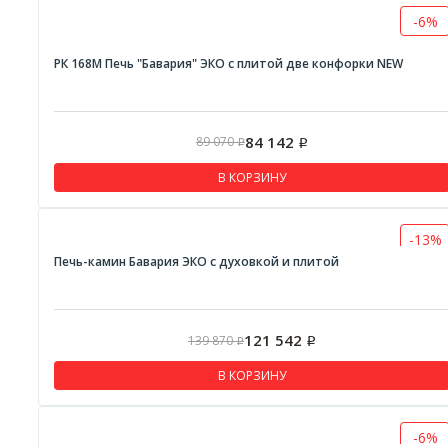
-6%
РК 168М Печь "Бавария" ЭКО с плитой две конфорки NEW
84 142
89 070
Р
Р
В КОРЗИНУ
-13%
Печь-камин Бавария ЭКО с духовкой и плитой
121 542
139 870
Р
Р
В КОРЗИНУ
-6%