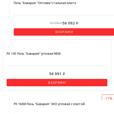
Печь "Бавария "Оптима"стальная плита
56 092
59 990
Р
Р
В КОРЗИНУ
РК 145 Печь "Бавария" угловая NEW
56 991
Р
В КОРЗИНУ
-11%
РК 166М Печь "Бавария" ЭКО угловая с плитой