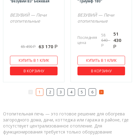
"Везувий В3" Бежевая
"Триумф 180"
ВЕЗУВИЙ — Печи
ВЕЗУВИЙ — Печи
отопительные
отопительные
51
58
Последняя
430
640
цена
Р
63 170
65 490
Р
Р
Р
КУПИТЬ В 1 КЛИК
КУПИТЬ В 1 КЛИК
В КОРЗИНУ
В КОРЗИНУ
<
1
2
3
4
5
6
>
Отопительная печь — это готовое решение для обогрева
загородного дома, дачи, коттеджа или гаража в районе, где
отсутствует централизованное отопление. Для
функционирования требуется только оборудование