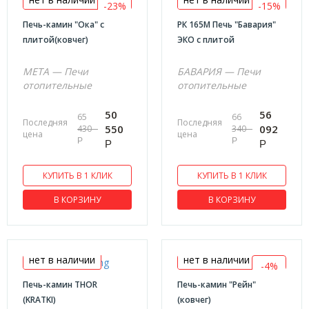
-23%
-15%
840x585x745
Печь-камин "Ока" с
РК 165М Печь "Бавария"
плитой(ковчег)
ЭКО с плитой
845х650х655
900х665х850
МЕТА — Печи
БАВАРИЯ — Печи
920x685x1204
отопительные
отопительные
920x685x1505
50
56
65
66
Последняя
Последняя
950х645х515
550
092
430
340
цена
цена
Р
Р
Р
Р
970x440x610
КУПИТЬ В 1 КЛИК
КУПИТЬ В 1 КЛИК
В КОРЗИНУ
В КОРЗИНУ
нет в наличии
нет в наличии
-4%
Печь-камин THOR
Печь-камин "Рейн"
(KRATKI)
(ковчег)