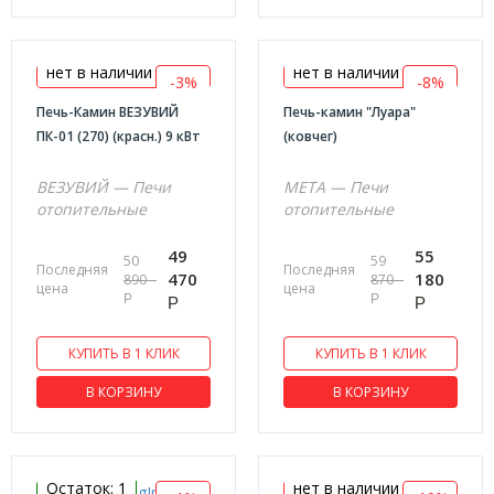
нет в наличии
нет в наличии
-3%
-8%
Печь-Камин ВЕЗУВИЙ
Печь-камин "Луара"
ПК-01 (270) (красн.) 9 кВт
(ковчег)
ВЕЗУВИЙ — Печи
МЕТА — Печи
отопительные
отопительные
49
55
50
59
Последняя
Последняя
470
180
890
870
цена
цена
Р
Р
Р
Р
КУПИТЬ В 1 КЛИК
КУПИТЬ В 1 КЛИК
В КОРЗИНУ
В КОРЗИНУ
Остаток: 1
нет в наличии