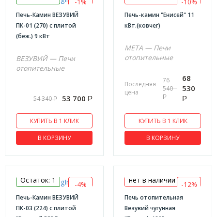
-1%
-10%
Печь-Камин ВЕЗУВИЙ
Печь-камин "Енисей" 11
ПК-01 (270) с плитой
кВт.(ковчег)
(беж.) 9 кВт
МЕТА — Печи
отопительные
ВЕЗУВИЙ — Печи
отопительные
68
76
Последняя
530
540
цена
Р
53 700
54 340
Р
Р
Р
КУПИТЬ В 1 КЛИК
КУПИТЬ В 1 КЛИК
В КОРЗИНУ
В КОРЗИНУ
Остаток: 1
нет в наличии
-4%
-12%
Печь-Камин ВЕЗУВИЙ
Печь отопительная
ПК-03 (224) с плитой
Везувий чугунная