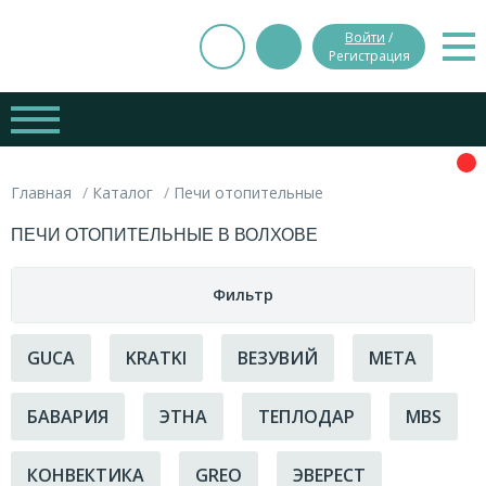
Войти
/
Регистрация
Главная
Каталог
Печи отопительные
ПЕЧИ ОТОПИТЕЛЬНЫЕ В ВОЛХОВЕ
Фильтр
Цена
GUCA
KRATKI
ВЕЗУВИЙ
МЕТА
Страна-производитель
БАВАРИЯ
ЭТНА
ТЕПЛОДАР
MBS
руб.
руб.
Россия
Вес
КОНВЕКТИКА
GREO
ЭВЕРЕСТ