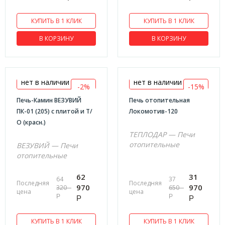
КУПИТЬ В 1 КЛИК
КУПИТЬ В 1 КЛИК
В КОРЗИНУ
В КОРЗИНУ
нет в наличии
нет в наличии
-2%
-15%
Печь-Камин ВЕЗУВИЙ
Печь отопительная
ПК-01 (205) с плитой и Т/
Локомотив-120
О (красн.)
ТЕПЛОДАР — Печи
отопительные
ВЕЗУВИЙ — Печи
отопительные
62
31
64
37
Последняя
Последняя
970
970
320
650
цена
цена
Р
Р
Р
Р
КУПИТЬ В 1 КЛИК
КУПИТЬ В 1 КЛИК