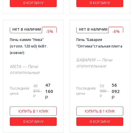
В КОРЗИНУ
В КОРЗИНУ
566х685х1006
570х330х525
575х734х843
нет в наличии
нет в наличии
-5%
-6%
585х495х910
Печь-камин "Нева"
Печь "Бавария
586х578х668
(отопл. 120 м3) 6кВт.
"Оптима"стальная плита
(ковчег)
595х338х603
БАВАРИЯ — Печи
600х400х594
отопительные
МЕТА — Печи
610х420х770
отопительные
620x420x630
47
56
49
59
Последняя
Последняя
620х875х1035
160
092
870
990
цена
цена
Р
Р
Р
Р
625x520x460
625х565х625
КУПИТЬ В 1 КЛИК
КУПИТЬ В 1 КЛИК
630x385x680
В КОРЗИНУ
В КОРЗИНУ
630x520x630