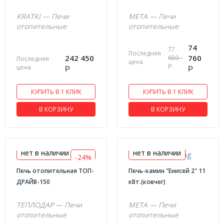
KRATKI — Печи
МЕТА — Печи
отопительные
отопительные
74
77
Последняя
242 450
760
650
Последняя
цена
цена
Р
Р
Р
КУПИТЬ В 1 КЛИК
КУПИТЬ В 1 КЛИК
В КОРЗИНУ
В КОРЗИНУ
нет в наличии
нет в наличии
-24%
Печь отопительная ТОП-
Печь-камин "Енисей 2" 11
ДРАЙВ-150
кВт.(ковчег)
ТЕПЛОДАР — Печи
МЕТА — Печи
отопительные
отопительные