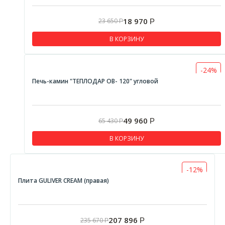
18 970
23 650
Р
Р
В КОРЗИНУ
-24%
Печь-камин "ТЕПЛОДАР ОВ- 120" угловой
49 960
65 430
Р
Р
В КОРЗИНУ
-12%
Плита GULIVER CREAM (правая)
207 896
235 670
Р
Р