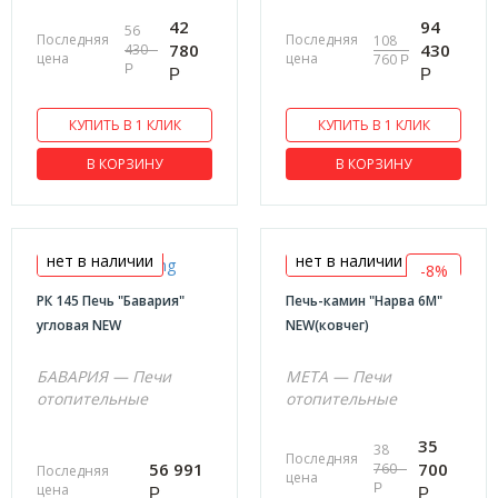
42
94
56
Последняя
Последняя
108
780
430
430
цена
цена
760
Р
Р
Р
Р
КУПИТЬ В 1 КЛИК
КУПИТЬ В 1 КЛИК
В КОРЗИНУ
В КОРЗИНУ
нет в наличии
нет в наличии
-8%
РК 145 Печь "Бавария"
Печь-камин "Нарва 6М"
угловая NEW
NEW(ковчег)
БАВАРИЯ — Печи
МЕТА — Печи
отопительные
отопительные
35
38
Последняя
56 991
700
760
Последняя
цена
цена
Р
Р
Р