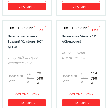
В КОРЗИНУ
В КОРЗИНУ
нет в наличии
нет в наличии
-2%
-16%
Печь отопительная
Печь-камин "Ангара 12"
Везувий "Комфорт 200"
АКВА(ковчег)
(ДТ-3)
МЕТА — Печи
отопительные
ВЕЗУВИЙ — Печи
отопительные
23
114
24
136
Последняя
Последняя
580
790
090
540
цена
цена
Р
Р
Р
Р
КУПИТЬ В 1 КЛИК
КУПИТЬ В 1 КЛИК
В КОРЗИНУ
В КОРЗИНУ