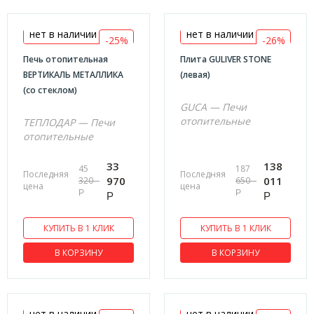
630х806х1010
632x435x608
нет в наличии
нет в наличии
-25%
-26%
635х950х1040
Печь отопительная
Плита GULIVER STONE
645х542х808
ВЕРТИКАЛЬ МЕТАЛЛИКА
(левая)
(со стеклом)
650x1000x550
GUCA — Печи
650х390х610
отопительные
ТЕПЛОДАР — Печи
отопительные
660х430х700
660х1070х865
33
138
45
187
Последняя
Последняя
970
011
320
650
680х440х600
цена
цена
Р
Р
Р
Р
695х375х405
695х375х520
КУПИТЬ В 1 КЛИК
КУПИТЬ В 1 КЛИК
700x440x800
В КОРЗИНУ
В КОРЗИНУ
740х400х594
752х378х709
765х635х750
нет в наличии
нет в наличии