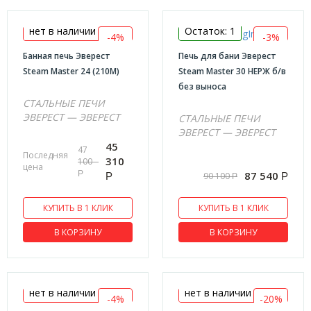
Печи для саун
КРАТЕР
нет в наличии
Остаток: 1
-4%
-3%
С теплообмеником
Банная печь Эверест
Печь для бани Эверест
Steam Master 24 (210М)
Steam Master 30 НЕРЖ б/в
ПРО-МЕТАЛЛ
без выноса
ТЕХНОЛИТ
СТАЛЬНЫЕ ПЕЧИ
ЭВЕРЕСТ — ЭВЕРЕСТ
СТАЛЬНЫЕ ПЕЧИ
ЭВЕРЕСТ — ЭВЕРЕСТ
45
47
Последняя
310
100
цена
Р
87 540
90 100
Р
Р
Р
КУПИТЬ В 1 КЛИК
КУПИТЬ В 1 КЛИК
В КОРЗИНУ
В КОРЗИНУ
нет в наличии
нет в наличии
-4%
-20%