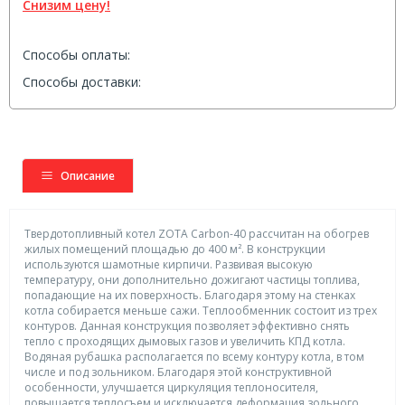
Снизим цену!
Способы оплаты:
Способы доставки:
Описание
Твердотопливный котел ZOTA Сarbon-40 рассчитан на обогрев
жилых помещений площадью до 400 м². В конструкции
используются шамотные кирпичи. Развивая высокую
температуру, они дополнительно дожигают частицы топлива,
попадающие на их поверхность. Благодаря этому на стенках
котла собирается меньше сажи. Теплообменник состоит из трех
контуров. Данная конструкция позволяет эффективно снять
тепло с проходящих дымовых газов и увеличить КПД котла.
Водяная рубашка располагается по всему контуру котла, в том
числе и под зольником. Благодаря этой конструктивной
особенности, улучшается циркуляция теплоносителя,
повышается теплосъем и исключается деформация зольного