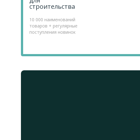
для
строительства
10 000 наименований
товаров + регулярные
поступления новинок