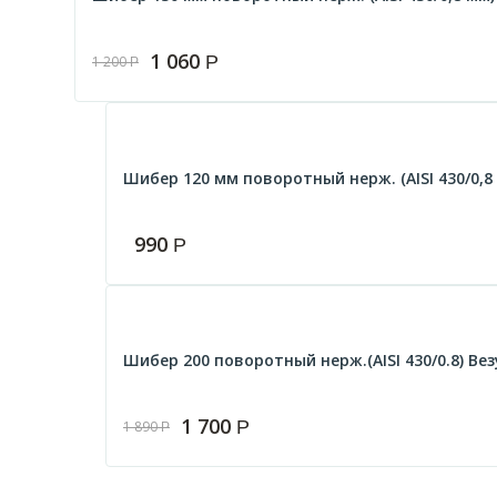
1 060
Р
1 200
Р
Шибер 120 мм поворотный нерж. (AISI 430/0,8
990
Р
Шибер 200 поворотный нерж.(AISI 430/0.8) Ве
1 700
Р
1 890
Р