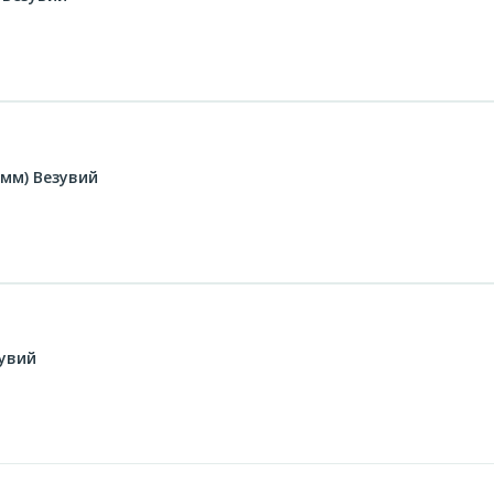
 мм) Везувий
зувий