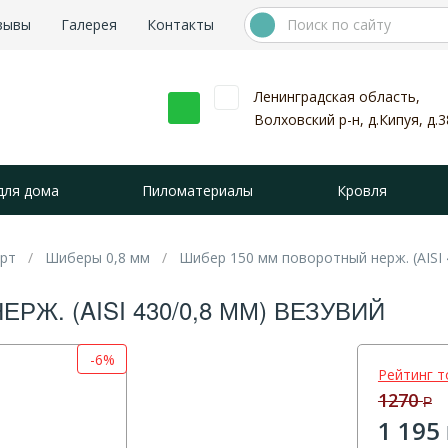
зывы
Галерея
Контакты
Ленинградская область,
Волховский р-н, д.Кипуя, д.3
для дома
Пиломатериалы
Кровля
арт
Шиберы 0,8 мм
Шибер 150 мм поворотный нерж. (AISI 
Ж. (AISI 430/0,8 ММ) ВЕЗУВИЙ
-6%
Рейтинг т
1270
Р
1 195