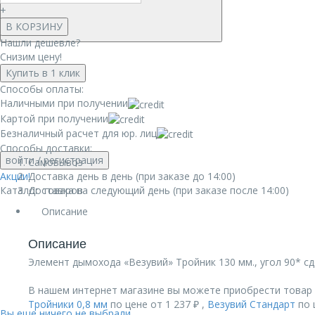
+
В КОРЗИНУ
Нашли дешевле?
Снизим цену!
Купить в 1 клик
Способы оплаты:
Наличными при получении
Картой при получении
Безналичный расчет для юр. лиц
Способы доставки:
войти
/ регистрация
Самовывоз
Акции!
Доставка день в день (при заказе до 14:00)
Каталог товаров
Доставка на следующий день (при заказе после 14:00)
Описание
Описание
Элемент дымохода «Везувий» Тройник 130 мм., угол 90* с
В нашем интернет магазине вы можете приобрести товар Т
Тройники 0,8 мм
по цене от 1 237 ₽ ,
Везувий Стандарт
по 
Вы еще ничего не выбрали