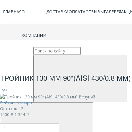
ГЛАВНАЯ
О
ДОСТАВКА
ОПЛАТА
ОТЗЫВЫ
ГАЛЕРЕЯ
АКЦ
КОМПАНИИ
ТРОЙНИК 130 ММ 90*(AISI 430/0.8 ММ
-9%
Рейтинг товара
Остаток - 2
1500
Р
1 364
Р
-