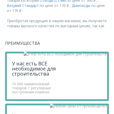
товары категории
Отводы 0,5 мм
по цене от 360 ₽ ,
Везувий Стандарт
по цене от 170 ₽ ,
Дымоходы
по цене
от 170 ₽ .
Приобретая продукцию в нашем магазине, вы получаете
товары высокого качества по выгодным ценам, так как
мы проводим детальный анализ рынка, придерживаемся
минимальных розничных цен и выбираем надежных
поставщиков.
ПРЕИМУЩЕСТВА
Чтобы купить товар Колено 110 мм 45* (AISI 430/0.5 мм)
Везувий, перенесите его в «Корзину» и оформите свой
заказ.
Если у вас остались вопросы, вы можете задать их по
У нас есть ВСЁ
телефону
+7 812 740 68 02
или в онлайн-чате прямо на
необходимое для
сайте.
строительства
10 000 наименований
товаров + регулярные
поступления новинок