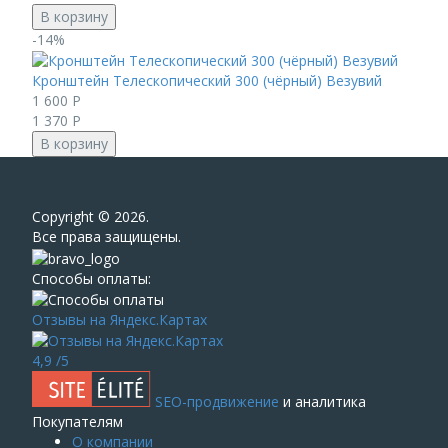
В корзину
-14%
Кронштейн Телескопический 300 (чёрный) Везувий
1 600
Р
1 370
Р
В корзину
Сopyright © 2026.
Все права защищены.
Способы оплаты:
Отзывы на Яндекс.Картах
4,9
/5
SEO-продвижение
и аналитика
Покупателям
О компании