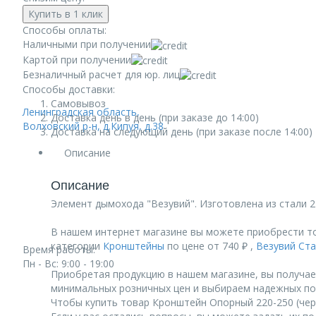
Купить в 1 клик
Способы оплаты:
Наличными при получении
Картой при получении
Безналичный расчет для юр. лиц
Способы доставки:
Самовывоз
Ленинградская область,
Доставка день в день (при заказе до 14:00)
Волховский р-н, д.Кипуя, д.38
Доставка на следующий день (при заказе после 14:00)
Описание
Описание
Элемент дымохода "Везувий". Изготовлена из стали 
В нашем интернет магазине вы можете приобрести то
категории
Кронштейны
по цене от 740 ₽ ,
Везувий Ст
Время работы:
Пн - Вс: 9:00 - 19:00
Приобретая продукцию в нашем магазине, вы получае
минимальных розничных цен и выбираем надежных по
Чтобы купить товар Кронштейн Опорный 220-250 (черн